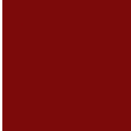
Сертификаты
Политика конфиденциальности
Согласие на обработку персональных данных
Политика обработки файлов cookie
Оферта
Сервисный центр
Контакты
...
Каталог товаров
Услуги
Ремонт оборудования
Ремонт окрасочных аппаратов
Ремонт тепловых пушек
Ремонт виброплит и трамбовок
Ремонт мотопомп
Ремонт бетономешалок
Ремонт электроинструмента
Ремонт затирочно-шлифовальных машин
Ремонт сварочного оборудования
Ремонт виброоборудования
Ремонт резчика швов
Ремонт генератора
Ремонт мотоблоков и культиваторов
Ремонт бензопилы
Ремонт болгарки (УШМ)
Ремонт магнитно-сверлильных станков
Ремонт компрессоров
Ремонт пневмонагнетателя