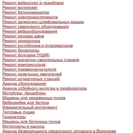
Ремонт виброплит и трамбовок
Ремонт мотопомп
Ремонт бетономешалок
Ремонт электроинструмента
Ремонт затирочно-шлифовальных машин
Ремонт сварочного оборудования
Ремонт виброоборудования
Ремонт резчика швов
Ремонт генератора
Ремонт мотоблоков и культиваторов
Ремонт бензопилы
Ремонт болгарки (УШМ)
Ремонт магнитно-сверлильных станков
Ремонт компрессоров
Ремонт пневмонагнетателя
Ремонт дизельных двигателей
Ремонт штукатурных станций
Аренда оборудования
Аренда отбойного молотка и перфоратора
Мотобуры, бензобуры
Машины для деревянных полов
Виброрейки для бетона
Измерительный инструмент
Тепловые пушки
Генераторы
Машины для бетонных полов
Мотопомпы и насосы
Аренда безвоздушного окрасочного аппарата в Воронеже