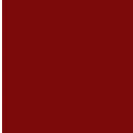
Ремонт дизельных двигателей
Ремонт штукатурных станций
Аренда оборудования
Аренда отбойного молотка и перфоратора
Мотобуры, бензобуры
Машины для деревянных полов
Виброрейки для бетона
Измерительный инструмент
Тепловые пушки
Генераторы
Машины для бетонных полов
Мотопомпы и насосы
Аренда безвоздушного окрасочного аппарата в Воронеже
Доставка
Доставка
Акции
Компания
Новости
Статьи
Отзывы
Вакансии
Сотрудники
Сертификаты
Политика конфиденциальности
Согласие на обработку персональных данных
Политика обработки файлов cookie
Оферта
Сервисный центр