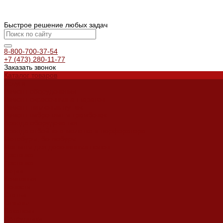
Быстрое решение любых задач
8-800-700-37-54
+7 (473) 280-11-77
Заказать звонок
Каталог товаров
Услуги
Ремонт оборудования
Ремонт окрасочных аппаратов
Ремонт тепловых пушек
Ремонт виброплит и трамбовок
Аренда оборудования
Аренда отбойного молотка и перфоратора
Мотобуры, бензобуры
Машины для деревянных полов
Доставка
Доставка
Акции
Компания
Новости
Статьи
Отзывы
Вакансии
Сотрудники