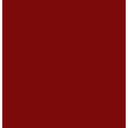
Ремонт мотоблоков и культиваторов
Ремонт бензопилы
Ремонт болгарки (УШМ)
Ремонт магнитно-сверлильных станков
Ремонт компрессоров
Ремонт пневмонагнетателя
Ремонт дизельных двигателей
Ремонт штукатурных станций
Аренда оборудования
Аренда отбойного молотка и перфоратора
Мотобуры, бензобуры
Машины для деревянных полов
Виброрейки для бетона
Измерительный инструмент
Тепловые пушки
Генераторы
Машины для бетонных полов
Мотопомпы и насосы
Аренда безвоздушного окрасочного аппарата в Воронеже
Доставка
Доставка
Акции
Компания
Новости
Статьи
Отзывы
Вакансии
Сотрудники