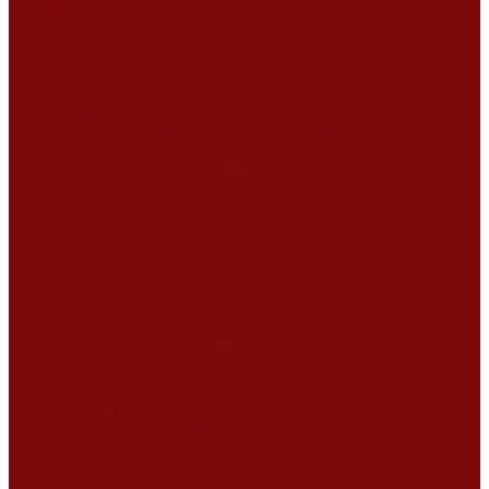
Компания
Новости
Статьи
Отзывы
Вакансии
Сотрудники
Сертификаты
Политика конфиденциальности
Согласие на обработку персональных данных
Политика обработки файлов cookie
Оферта
Сервисный центр
Контакты
...
Каталог товаров
Услуги
Ремонт оборудования
Ремонт окрасочных аппаратов
Ремонт тепловых пушек
Ремонт виброплит и трамбовок
Ремонт мотопомп
Ремонт бетономешалок
Ремонт электроинструмента
Ремонт затирочно-шлифовальных машин
Ремонт сварочного оборудования
Ремонт виброоборудования
Ремонт резчика швов
Ремонт генератора