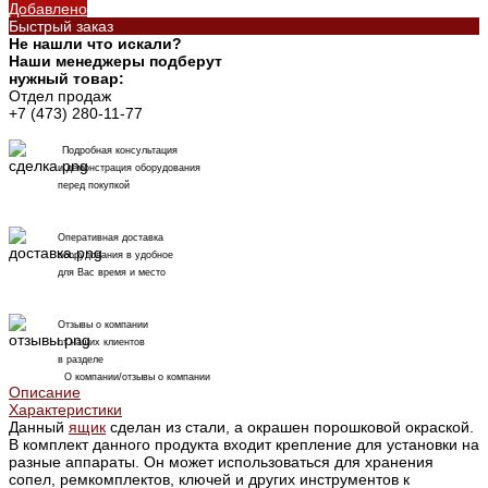
Добавлено
Быстрый заказ
Не нашли что искали?
Наши менеджеры подберут
нужный товар:
Отдел продаж
+7 (473) 280-11-77
Подробная консультация
и демонстрация оборудования
перед покупкой
Оперативная доставка
оборудования в удобное
для Вас время и место
Отзывы о компании
от наших клиентов
в разделе
О компании/отзывы о компании
Описание
Характеристики
Данный
я
щик
сделан из стали, а окрашен порошковой окраской.
В комплект данного продукта входит крепление для установки на
разные аппараты. Он может использоваться для хранения
сопел, ремкомплектов, ключей и других инструментов к