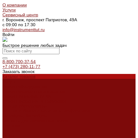
О компании
Услуги
Сервисный центр
г. Воронеж, проспект Патриотов, 49А
с 09:00 по 17:30
info@instrumenttut.ru
Войти
Быстрое решение любых задач
8-800-700-37-54
+7 (473) 280-11-77
Заказать звонок
Каталог товаров
Услуги
Ремонт оборудования
Ремонт окрасочных аппаратов
Ремонт тепловых пушек
Ремонт виброплит и трамбовок
Аренда оборудования
Аренда отбойного молотка и перфоратора
Мотобуры, бензобуры
Машины для деревянных полов
Доставка
Доставка
Акции