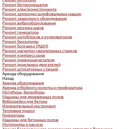
Ремонт мотопомп
Ремонт бетономешалок
Ремонт электроинструмента
Ремонт затирочно-шлифовальных машин
Ремонт сварочного оборудования
Ремонт виброоборудования
Ремонт резчика швов
Ремонт генератора
Ремонт мотоблоков и культиваторов
Ремонт бензопилы
Ремонт болгарки (УШМ)
Ремонт магнитно-сверлильных станков
Ремонт компрессоров
Ремонт пневмонагнетателя
Ремонт дизельных двигателей
Ремонт штукатурных станций
Аренда оборудования
Назад
Аренда оборудования
Аренда отбойного молотка и перфоратора
Мотобуры, бензобуры
Машины для деревянных полов
Виброрейки для бетона
Измерительный инструмент
Тепловые пушки
Генераторы
Машины для бетонных полов
Мотопомпы и насосы