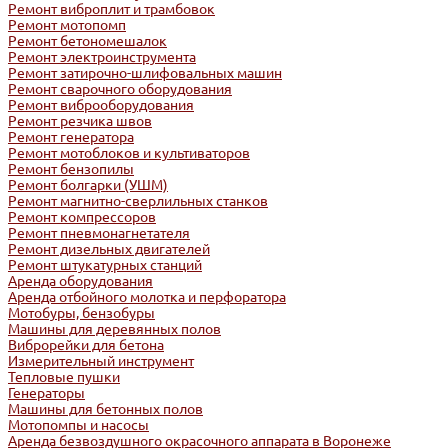
Ремонт виброплит и трамбовок
Ремонт мотопомп
Ремонт бетономешалок
Ремонт электроинструмента
Ремонт затирочно-шлифовальных машин
Ремонт сварочного оборудования
Ремонт виброоборудования
Ремонт резчика швов
Ремонт генератора
Ремонт мотоблоков и культиваторов
Ремонт бензопилы
Ремонт болгарки (УШМ)
Ремонт магнитно-сверлильных станков
Ремонт компрессоров
Ремонт пневмонагнетателя
Ремонт дизельных двигателей
Ремонт штукатурных станций
Аренда оборудования
Аренда отбойного молотка и перфоратора
Мотобуры, бензобуры
Машины для деревянных полов
Виброрейки для бетона
Измерительный инструмент
Тепловые пушки
Генераторы
Машины для бетонных полов
Мотопомпы и насосы
Аренда безвоздушного окрасочного аппарата в Воронеже