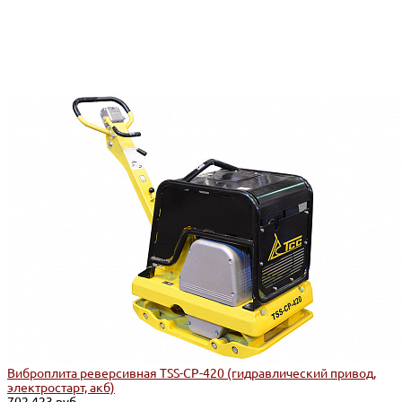
Виброплита реверсивная TSS-CP-420 (гидравлический привод,
электростарт, акб)
702 423 руб.