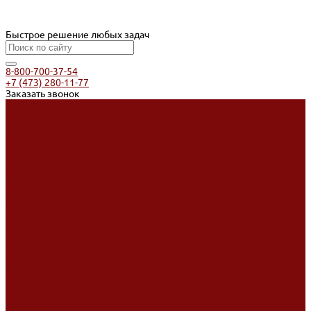
Быстрое решение любых задач
8-800-700-37-54
+7 (473) 280-11-77
Заказать звонок
Каталог товаров
Услуги
Ремонт оборудования
Ремонт окрасочных аппаратов
Ремонт тепловых пушек
Ремонт виброплит и трамбовок
Аренда оборудования
Аренда отбойного молотка и перфоратора
Мотобуры, бензобуры
Машины для деревянных полов
Доставка
Доставка
Акции
Компания
Новости
Статьи
Отзывы
Вакансии
Сотрудники