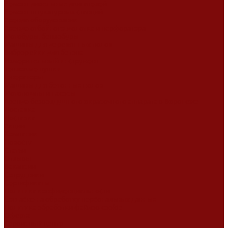
Ремонт дизельных двигателей
Ремонт штукатурных станций
Аренда оборудования
Аренда отбойного молотка и перфоратора
Мотобуры, бензобуры
Машины для деревянных полов
Виброрейки для бетона
Измерительный инструмент
Тепловые пушки
Генераторы
Машины для бетонных полов
Мотопомпы и насосы
Аренда безвоздушного окрасочного аппарата в Воронеже
Доставка
Доставка
Акции
Компания
Новости
Статьи
Отзывы
Вакансии
Сотрудники
Сертификаты
Политика конфиденциальности
Согласие на обработку персональных данных
Политика обработки файлов cookie
Оферта
Сервисный центр