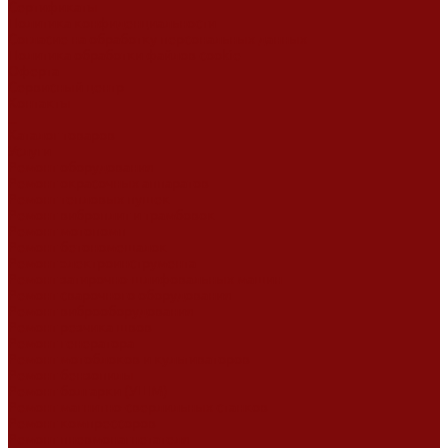
Сертификаты
Политика конфиденциальности
Согласие на обработку персональных данных
Политика обработки файлов cookie
Оферта
Сервисный центр
Контакты
...
Каталог товаров
Услуги
Ремонт оборудования
Ремонт окрасочных аппаратов
Ремонт тепловых пушек
Ремонт виброплит и трамбовок
Ремонт мотопомп
Ремонт бетономешалок
Ремонт электроинструмента
Ремонт затирочно-шлифовальных машин
Ремонт сварочного оборудования
Ремонт виброоборудования
Ремонт резчика швов
Ремонт генератора
Ремонт мотоблоков и культиваторов
Ремонт бензопилы
Ремонт болгарки (УШМ)
Ремонт магнитно-сверлильных станков
Ремонт компрессоров
Ремонт пневмонагнетателя