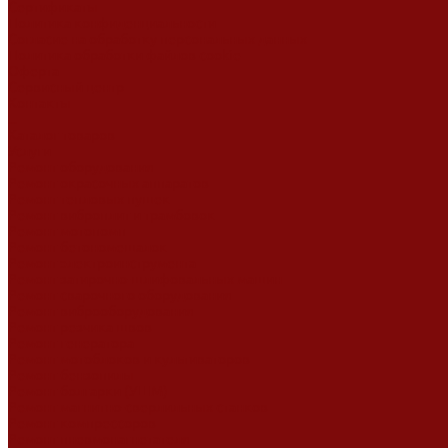
Сертификаты
Политика конфиденциальности
Согласие на обработку персональных данных
Политика обработки файлов cookie
Оферта
Сервисный центр
Контакты
...
Каталог товаров
Услуги
Ремонт оборудования
Ремонт окрасочных аппаратов
Ремонт тепловых пушек
Ремонт виброплит и трамбовок
Ремонт мотопомп
Ремонт бетономешалок
Ремонт электроинструмента
Ремонт затирочно-шлифовальных машин
Ремонт сварочного оборудования
Ремонт виброоборудования
Ремонт резчика швов
Ремонт генератора
Ремонт мотоблоков и культиваторов
Ремонт бензопилы
Ремонт болгарки (УШМ)
Ремонт магнитно-сверлильных станков
Ремонт компрессоров
Ремонт пневмонагнетателя