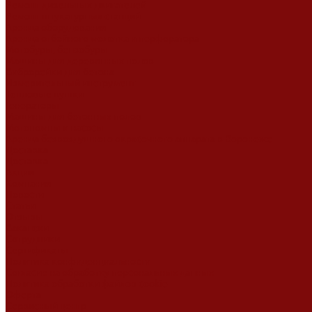
Ремонт дизельных двигателей
Ремонт штукатурных станций
Аренда оборудования
Аренда отбойного молотка и перфоратора
Мотобуры, бензобуры
Машины для деревянных полов
Виброрейки для бетона
Измерительный инструмент
Тепловые пушки
Генераторы
Машины для бетонных полов
Мотопомпы и насосы
Аренда безвоздушного окрасочного аппарата в Воронеже
Доставка
Доставка
Акции
Компания
Новости
Статьи
Отзывы
Вакансии
Сотрудники
Сертификаты
Политика конфиденциальности
Согласие на обработку персональных данных
Политика обработки файлов cookie
Оферта
Сервисный центр