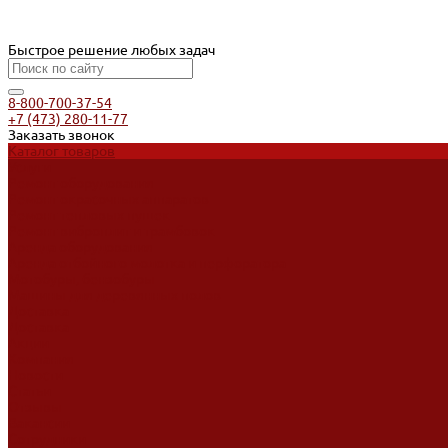
Быстрое решение любых задач
8-800-700-37-54
+7 (473) 280-11-77
Заказать звонок
Каталог товаров
Услуги
Ремонт оборудования
Ремонт окрасочных аппаратов
Ремонт тепловых пушек
Ремонт виброплит и трамбовок
Аренда оборудования
Аренда отбойного молотка и перфоратора
Мотобуры, бензобуры
Машины для деревянных полов
Доставка
Доставка
Акции
Компания
Новости
Статьи
Отзывы
Вакансии
Сотрудники