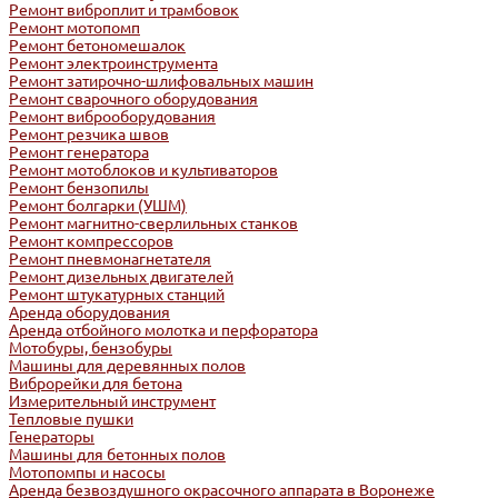
Ремонт виброплит и трамбовок
Ремонт мотопомп
Ремонт бетономешалок
Ремонт электроинструмента
Ремонт затирочно-шлифовальных машин
Ремонт сварочного оборудования
Ремонт виброоборудования
Ремонт резчика швов
Ремонт генератора
Ремонт мотоблоков и культиваторов
Ремонт бензопилы
Ремонт болгарки (УШМ)
Ремонт магнитно-сверлильных станков
Ремонт компрессоров
Ремонт пневмонагнетателя
Ремонт дизельных двигателей
Ремонт штукатурных станций
Аренда оборудования
Аренда отбойного молотка и перфоратора
Мотобуры, бензобуры
Машины для деревянных полов
Виброрейки для бетона
Измерительный инструмент
Тепловые пушки
Генераторы
Машины для бетонных полов
Мотопомпы и насосы
Аренда безвоздушного окрасочного аппарата в Воронеже