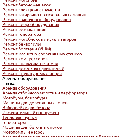
Ремонт мотопомп
Ремонт бетономешалок
Ремонт электроинструмента
Ремонт затирочно-шлифовальных машин
Ремонт сварочного оборудования
Ремонт виброоборудования
Ремонт резчика швов
Ремонт генератора
Ремонт мотоблоков и культиваторов
Ремонт бензопилы
Ремонт болгарки (УШМ)
Ремонт магнитно-сверлильных станков
Ремонт компрессоров
Ремонт пневмонагнетателя
Ремонт дизельных двигателей
Ремонт штукатурных станций
Аренда оборудования
Назад
Аренда оборудования
Аренда отбойного молотка и перфоратора
Мотобуры, бензобуры
Машины для деревянных полов
Виброрейки для бетона
Измерительный инструмент
Тепловые пушки
Генераторы
Машины для бетонных полов
Мотопомпы и насосы