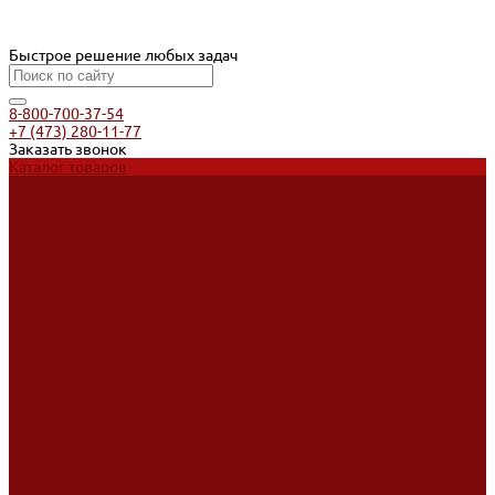
Быстрое решение любых задач
8-800-700-37-54
+7 (473) 280-11-77
Заказать звонок
Каталог товаров
Услуги
Ремонт оборудования
Ремонт окрасочных аппаратов
Ремонт тепловых пушек
Ремонт виброплит и трамбовок
Аренда оборудования
Аренда отбойного молотка и перфоратора
Мотобуры, бензобуры
Машины для деревянных полов
Доставка
Доставка
Акции
Компания
Новости
Статьи
Отзывы
Вакансии
Сотрудники