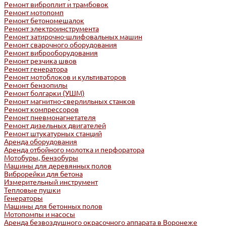
Ремонт виброплит и трамбовок
Ремонт мотопомп
Ремонт бетономешалок
Ремонт электроинструмента
Ремонт затирочно-шлифовальных машин
Ремонт сварочного оборудования
Ремонт виброоборудования
Ремонт резчика швов
Ремонт генератора
Ремонт мотоблоков и культиваторов
Ремонт бензопилы
Ремонт болгарки (УШМ)
Ремонт магнитно-сверлильных станков
Ремонт компрессоров
Ремонт пневмонагнетателя
Ремонт дизельных двигателей
Ремонт штукатурных станций
Аренда оборудования
Аренда отбойного молотка и перфоратора
Мотобуры, бензобуры
Машины для деревянных полов
Виброрейки для бетона
Измерительный инструмент
Тепловые пушки
Генераторы
Машины для бетонных полов
Мотопомпы и насосы
Аренда безвоздушного окрасочного аппарата в Воронеже