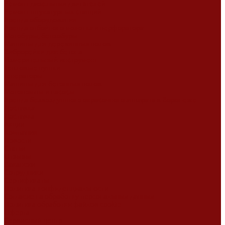
Ремонт дизельных двигателей
Ремонт штукатурных станций
Аренда оборудования
Аренда отбойного молотка и перфоратора
Мотобуры, бензобуры
Машины для деревянных полов
Виброрейки для бетона
Измерительный инструмент
Тепловые пушки
Генераторы
Машины для бетонных полов
Мотопомпы и насосы
Аренда безвоздушного окрасочного аппарата в Воронеже
Доставка
Доставка
Акции
Компания
Новости
Статьи
Отзывы
Вакансии
Сотрудники
Сертификаты
Политика конфиденциальности
Согласие на обработку персональных данных
Политика обработки файлов cookie
Оферта
Сервисный центр