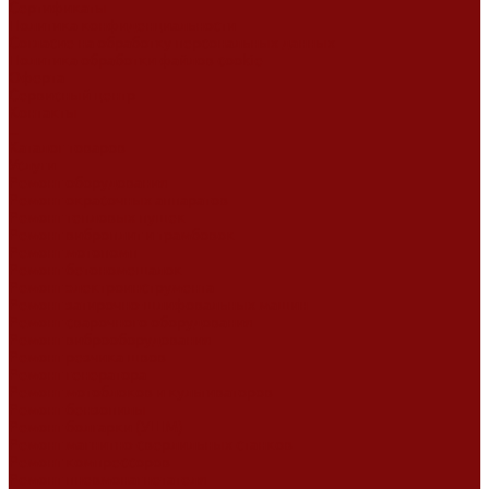
Сертификаты
Политика конфиденциальности
Согласие на обработку персональных данных
Политика обработки файлов cookie
Оферта
Сервисный центр
Контакты
...
Каталог товаров
Услуги
Ремонт оборудования
Ремонт окрасочных аппаратов
Ремонт тепловых пушек
Ремонт виброплит и трамбовок
Ремонт мотопомп
Ремонт бетономешалок
Ремонт электроинструмента
Ремонт затирочно-шлифовальных машин
Ремонт сварочного оборудования
Ремонт виброоборудования
Ремонт резчика швов
Ремонт генератора
Ремонт мотоблоков и культиваторов
Ремонт бензопилы
Ремонт болгарки (УШМ)
Ремонт магнитно-сверлильных станков
Ремонт компрессоров
Ремонт пневмонагнетателя