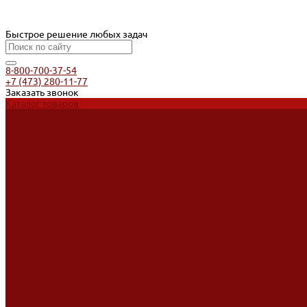
Быстрое решение любых задач
8-800-700-37-54
+7 (473) 280-11-77
Заказать звонок
Каталог товаров
Услуги
Ремонт оборудования
Ремонт окрасочных аппаратов
Ремонт тепловых пушек
Ремонт виброплит и трамбовок
Аренда оборудования
Аренда отбойного молотка и перфоратора
Мотобуры, бензобуры
Машины для деревянных полов
Доставка
Доставка
Акции
Компания
Новости
Статьи
Отзывы
Вакансии
Сотрудники