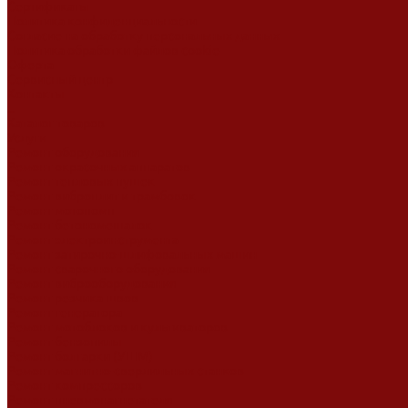
Сертификаты
Политика конфиденциальности
Согласие на обработку персональных данных
Политика обработки файлов cookie
Оферта
Сервисный центр
Контакты
...
Каталог товаров
Услуги
Ремонт оборудования
Ремонт окрасочных аппаратов
Ремонт тепловых пушек
Ремонт виброплит и трамбовок
Ремонт мотопомп
Ремонт бетономешалок
Ремонт электроинструмента
Ремонт затирочно-шлифовальных машин
Ремонт сварочного оборудования
Ремонт виброоборудования
Ремонт резчика швов
Ремонт генератора
Ремонт мотоблоков и культиваторов
Ремонт бензопилы
Ремонт болгарки (УШМ)
Ремонт магнитно-сверлильных станков
Ремонт компрессоров
Ремонт пневмонагнетателя