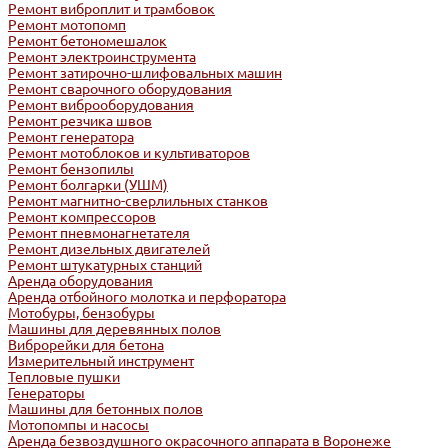
Ремонт виброплит и трамбовок
Ремонт мотопомп
Ремонт бетономешалок
Ремонт электроинструмента
Ремонт затирочно-шлифовальных машин
Ремонт сварочного оборудования
Ремонт виброоборудования
Ремонт резчика швов
Ремонт генератора
Ремонт мотоблоков и культиваторов
Ремонт бензопилы
Ремонт болгарки (УШМ)
Ремонт магнитно-сверлильных станков
Ремонт компрессоров
Ремонт пневмонагнетателя
Ремонт дизельных двигателей
Ремонт штукатурных станций
Аренда оборудования
Аренда отбойного молотка и перфоратора
Мотобуры, бензобуры
Машины для деревянных полов
Виброрейки для бетона
Измерительный инструмент
Тепловые пушки
Генераторы
Машины для бетонных полов
Мотопомпы и насосы
Аренда безвоздушного окрасочного аппарата в Воронеже