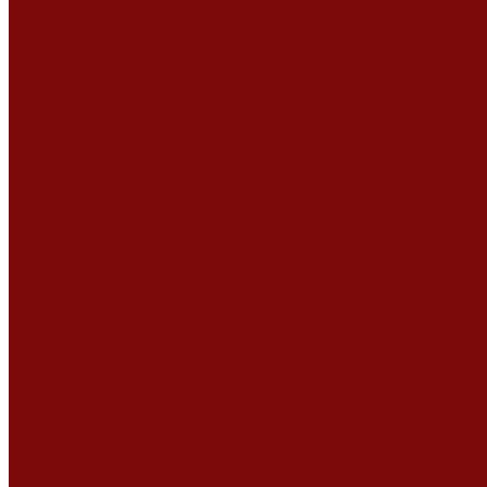
Ремонт дизельных двигателей
Ремонт штукатурных станций
Аренда оборудования
Аренда отбойного молотка и перфоратора
Мотобуры, бензобуры
Машины для деревянных полов
Виброрейки для бетона
Измерительный инструмент
Тепловые пушки
Генераторы
Машины для бетонных полов
Мотопомпы и насосы
Аренда безвоздушного окрасочного аппарата в Воронеже
Доставка
Доставка
Акции
Компания
Новости
Статьи
Отзывы
Вакансии
Сотрудники
Сертификаты
Политика конфиденциальности
Согласие на обработку персональных данных
Политика обработки файлов cookie
Оферта
Сервисный центр