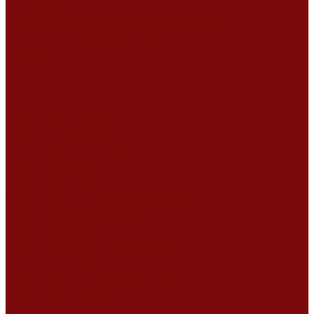
Сертификаты
Политика конфиденциальности
Согласие на обработку персональных данных
Политика обработки файлов cookie
Оферта
Сервисный центр
Контакты
...
Каталог товаров
Услуги
Ремонт оборудования
Ремонт окрасочных аппаратов
Ремонт тепловых пушек
Ремонт виброплит и трамбовок
Ремонт мотопомп
Ремонт бетономешалок
Ремонт электроинструмента
Ремонт затирочно-шлифовальных машин
Ремонт сварочного оборудования
Ремонт виброоборудования
Ремонт резчика швов
Ремонт генератора
Ремонт мотоблоков и культиваторов
Ремонт бензопилы
Ремонт болгарки (УШМ)
Ремонт магнитно-сверлильных станков
Ремонт компрессоров
Ремонт пневмонагнетателя