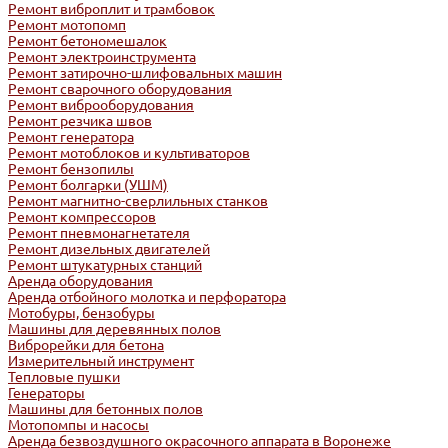
Ремонт виброплит и трамбовок
Ремонт мотопомп
Ремонт бетономешалок
Ремонт электроинструмента
Ремонт затирочно-шлифовальных машин
Ремонт сварочного оборудования
Ремонт виброоборудования
Ремонт резчика швов
Ремонт генератора
Ремонт мотоблоков и культиваторов
Ремонт бензопилы
Ремонт болгарки (УШМ)
Ремонт магнитно-сверлильных станков
Ремонт компрессоров
Ремонт пневмонагнетателя
Ремонт дизельных двигателей
Ремонт штукатурных станций
Аренда оборудования
Аренда отбойного молотка и перфоратора
Мотобуры, бензобуры
Машины для деревянных полов
Виброрейки для бетона
Измерительный инструмент
Тепловые пушки
Генераторы
Машины для бетонных полов
Мотопомпы и насосы
Аренда безвоздушного окрасочного аппарата в Воронеже