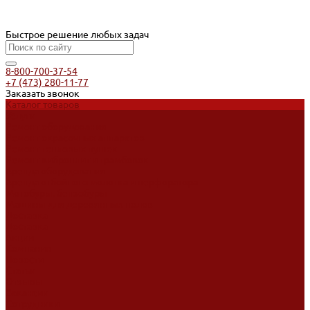
Быстрое решение любых задач
8-800-700-37-54
+7 (473) 280-11-77
Заказать звонок
Каталог товаров
Услуги
Ремонт оборудования
Ремонт окрасочных аппаратов
Ремонт тепловых пушек
Ремонт виброплит и трамбовок
Аренда оборудования
Аренда отбойного молотка и перфоратора
Мотобуры, бензобуры
Машины для деревянных полов
Доставка
Доставка
Акции
Компания
Новости
Статьи
Отзывы
Вакансии
Сотрудники