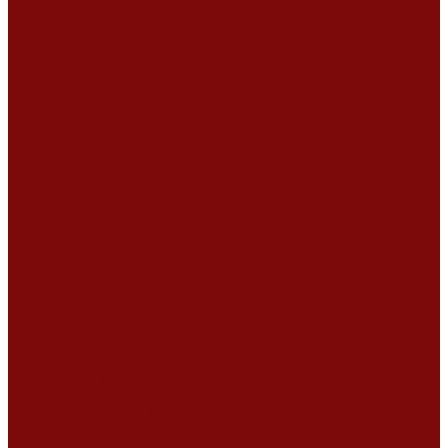
Ремонт дизельных двигателей
Ремонт штукатурных станций
Аренда оборудования
Аренда отбойного молотка и перфоратора
Мотобуры, бензобуры
Машины для деревянных полов
Виброрейки для бетона
Измерительный инструмент
Тепловые пушки
Генераторы
Машины для бетонных полов
Мотопомпы и насосы
Аренда безвоздушного окрасочного аппарата в Воронеже
Доставка
Доставка
Акции
Компания
Новости
Статьи
Отзывы
Вакансии
Сотрудники
Сертификаты
Политика конфиденциальности
Согласие на обработку персональных данных
Политика обработки файлов cookie
Оферта
Сервисный центр