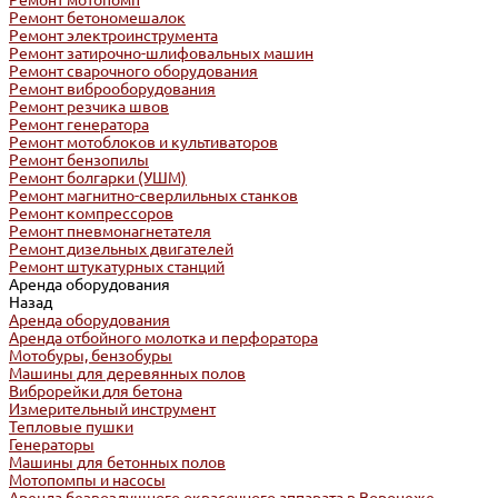
Ремонт мотопомп
Ремонт бетономешалок
Ремонт электроинструмента
Ремонт затирочно-шлифовальных машин
Ремонт сварочного оборудования
Ремонт виброоборудования
Ремонт резчика швов
Ремонт генератора
Ремонт мотоблоков и культиваторов
Ремонт бензопилы
Ремонт болгарки (УШМ)
Ремонт магнитно-сверлильных станков
Ремонт компрессоров
Ремонт пневмонагнетателя
Ремонт дизельных двигателей
Ремонт штукатурных станций
Аренда оборудования
Назад
Аренда оборудования
Аренда отбойного молотка и перфоратора
Мотобуры, бензобуры
Машины для деревянных полов
Виброрейки для бетона
Измерительный инструмент
Тепловые пушки
Генераторы
Машины для бетонных полов
Мотопомпы и насосы