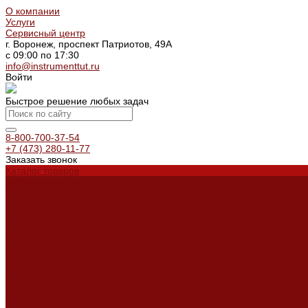
О компании
Услуги
Сервисный центр
г. Воронеж, проспект Патриотов, 49А
с 09:00 по 17:30
info@instrumenttut.ru
Войти
Быстрое решение любых задач
8-800-700-37-54
+7 (473) 280-11-77
Заказать звонок
Каталог товаров
Услуги
Ремонт оборудования
Ремонт окрасочных аппаратов
Ремонт тепловых пушек
Ремонт виброплит и трамбовок
Аренда оборудования
Аренда отбойного молотка и перфоратора
Мотобуры, бензобуры
Машины для деревянных полов
Доставка
Доставка
Акции