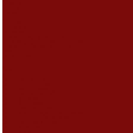
Компания
Новости
Статьи
Отзывы
Вакансии
Сотрудники
Сертификаты
Политика конфиденциальности
Согласие на обработку персональных данных
Политика обработки файлов cookie
Оферта
Сервисный центр
Контакты
...
Каталог товаров
Услуги
Ремонт оборудования
Ремонт окрасочных аппаратов
Ремонт тепловых пушек
Ремонт виброплит и трамбовок
Ремонт мотопомп
Ремонт бетономешалок
Ремонт электроинструмента
Ремонт затирочно-шлифовальных машин
Ремонт сварочного оборудования
Ремонт виброоборудования
Ремонт резчика швов
Ремонт генератора