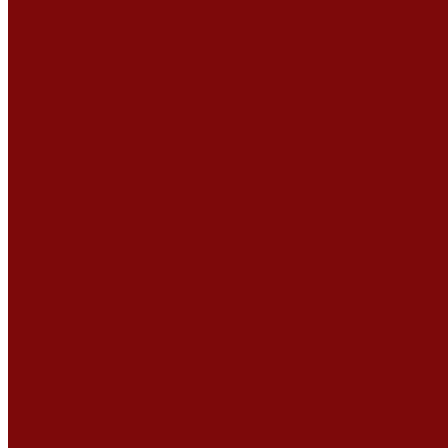
Ремонт мотоблоков и культиваторов
Ремонт бензопилы
Ремонт болгарки (УШМ)
Ремонт магнитно-сверлильных станков
Ремонт компрессоров
Ремонт пневмонагнетателя
Ремонт дизельных двигателей
Ремонт штукатурных станций
Аренда оборудования
Аренда отбойного молотка и перфоратора
Мотобуры, бензобуры
Машины для деревянных полов
Виброрейки для бетона
Измерительный инструмент
Тепловые пушки
Генераторы
Машины для бетонных полов
Мотопомпы и насосы
Аренда безвоздушного окрасочного аппарата в Воронеже
Доставка
Доставка
Акции
Компания
Новости
Статьи
Отзывы
Вакансии
Сотрудники