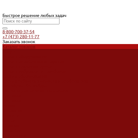
Быстрое решение любых задач
8-800-700-37-54
+7 (473) 280-11-77
Заказать звонок
Каталог товаров
Услуги
Ремонт оборудования
Ремонт окрасочных аппаратов
Ремонт тепловых пушек
Ремонт виброплит и трамбовок
Аренда оборудования
Аренда отбойного молотка и перфоратора
Мотобуры, бензобуры
Машины для деревянных полов
Доставка
Доставка
Акции
Компания
Новости
Статьи
Отзывы
Вакансии
Сотрудники