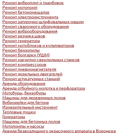
Ремонт виброплит и трамбовок
Ремонт мотопомп
Ремонт бетономешалок
Ремонт электроинструмента
Ремонт затирочно-шлифовальных машин
Ремонт сварочного оборудования
Ремонт виброоборудования
Ремонт резчика швов
Ремонт генератора
Ремонт мотоблоков и культиваторов
Ремонт бензопилы
Ремонт болгарки (УШМ)
Ремонт магнитно-сверлильных станков
Ремонт компрессоров
Ремонт пневмонагнетателя
Ремонт дизельных двигателей
Ремонт штукатурных станций
Аренда оборудования
Аренда отбойного молотка и перфоратора
Мотобуры, бензобуры
Машины для деревянных полов
Виброрейки для бетона
Измерительный инструмент
Тепловые пушки
Генераторы
Машины для бетонных полов
Мотопомпы и насосы
Аренда безвоздушного окрасочного аппарата в Воронеже