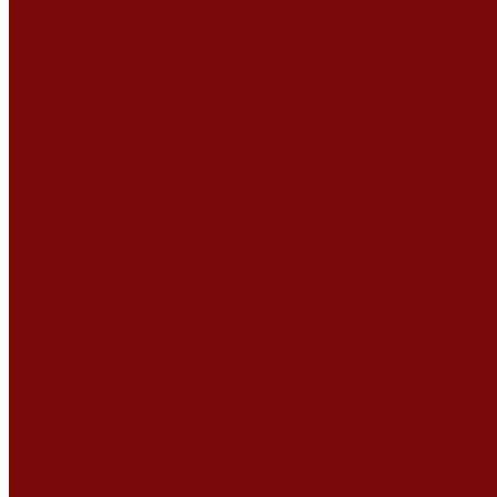
Сертификаты
Политика конфиденциальности
Согласие на обработку персональных данных
Политика обработки файлов cookie
Оферта
Сервисный центр
Контакты
...
Каталог товаров
Услуги
Ремонт оборудования
Ремонт окрасочных аппаратов
Ремонт тепловых пушек
Ремонт виброплит и трамбовок
Ремонт мотопомп
Ремонт бетономешалок
Ремонт электроинструмента
Ремонт затирочно-шлифовальных машин
Ремонт сварочного оборудования
Ремонт виброоборудования
Ремонт резчика швов
Ремонт генератора
Ремонт мотоблоков и культиваторов
Ремонт бензопилы
Ремонт болгарки (УШМ)
Ремонт магнитно-сверлильных станков
Ремонт компрессоров
Ремонт пневмонагнетателя