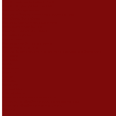
Ремонт дизельных двигателей
Ремонт штукатурных станций
Аренда оборудования
Аренда отбойного молотка и перфоратора
Мотобуры, бензобуры
Машины для деревянных полов
Виброрейки для бетона
Измерительный инструмент
Тепловые пушки
Генераторы
Машины для бетонных полов
Мотопомпы и насосы
Аренда безвоздушного окрасочного аппарата в Воронеже
Доставка
Доставка
Акции
Компания
Новости
Статьи
Отзывы
Вакансии
Сотрудники
Сертификаты
Политика конфиденциальности
Согласие на обработку персональных данных
Политика обработки файлов cookie
Оферта
Сервисный центр