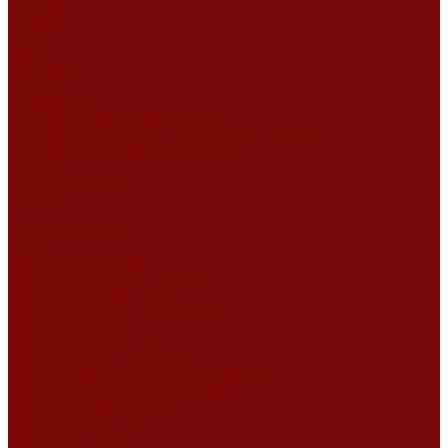
Компания
Новости
Статьи
Отзывы
Вакансии
Сотрудники
Сертификаты
Политика конфиденциальности
Согласие на обработку персональных данных
Политика обработки файлов cookie
Оферта
Сервисный центр
Контакты
...
Каталог товаров
Услуги
Ремонт оборудования
Ремонт окрасочных аппаратов
Ремонт тепловых пушек
Ремонт виброплит и трамбовок
Ремонт мотопомп
Ремонт бетономешалок
Ремонт электроинструмента
Ремонт затирочно-шлифовальных машин
Ремонт сварочного оборудования
Ремонт виброоборудования
Ремонт резчика швов
Ремонт генератора