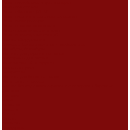
Ремонт мотоблоков и культиваторов
Ремонт бензопилы
Ремонт болгарки (УШМ)
Ремонт магнитно-сверлильных станков
Ремонт компрессоров
Ремонт пневмонагнетателя
Ремонт дизельных двигателей
Ремонт штукатурных станций
Аренда оборудования
Аренда отбойного молотка и перфоратора
Мотобуры, бензобуры
Машины для деревянных полов
Виброрейки для бетона
Измерительный инструмент
Тепловые пушки
Генераторы
Машины для бетонных полов
Мотопомпы и насосы
Аренда безвоздушного окрасочного аппарата в Воронеже
Доставка
Доставка
Акции
Компания
Новости
Статьи
Отзывы
Вакансии
Сотрудники