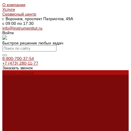
О компании
Услуги
Сервисный центр
г. Воронеж, проспект Патриотов, 49А
с 09:00 по 17:30
info@instrumenttut.ru
Войти
Быстрое решение любых задач
8-800-700-37-54
+7 (473) 280-11-77
Заказать звонок
Каталог товаров
Услуги
Ремонт оборудования
Ремонт окрасочных аппаратов
Ремонт тепловых пушек
Ремонт виброплит и трамбовок
Аренда оборудования
Аренда отбойного молотка и перфоратора
Мотобуры, бензобуры
Машины для деревянных полов
Доставка
Доставка
Акции