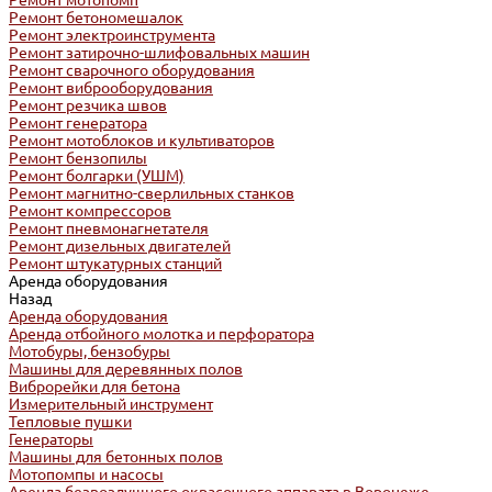
Ремонт мотопомп
Ремонт бетономешалок
Ремонт электроинструмента
Ремонт затирочно-шлифовальных машин
Ремонт сварочного оборудования
Ремонт виброоборудования
Ремонт резчика швов
Ремонт генератора
Ремонт мотоблоков и культиваторов
Ремонт бензопилы
Ремонт болгарки (УШМ)
Ремонт магнитно-сверлильных станков
Ремонт компрессоров
Ремонт пневмонагнетателя
Ремонт дизельных двигателей
Ремонт штукатурных станций
Аренда оборудования
Назад
Аренда оборудования
Аренда отбойного молотка и перфоратора
Мотобуры, бензобуры
Машины для деревянных полов
Виброрейки для бетона
Измерительный инструмент
Тепловые пушки
Генераторы
Машины для бетонных полов
Мотопомпы и насосы