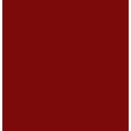
Ремонт дизельных двигателей
Ремонт штукатурных станций
Аренда оборудования
Аренда отбойного молотка и перфоратора
Мотобуры, бензобуры
Машины для деревянных полов
Виброрейки для бетона
Измерительный инструмент
Тепловые пушки
Генераторы
Машины для бетонных полов
Мотопомпы и насосы
Аренда безвоздушного окрасочного аппарата в Воронеже
Доставка
Доставка
Акции
Компания
Новости
Статьи
Отзывы
Вакансии
Сотрудники
Сертификаты
Политика конфиденциальности
Согласие на обработку персональных данных
Политика обработки файлов cookie
Оферта
Сервисный центр