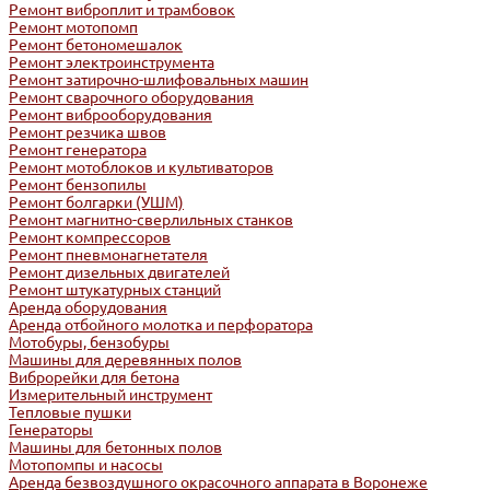
Ремонт виброплит и трамбовок
Ремонт мотопомп
Ремонт бетономешалок
Ремонт электроинструмента
Ремонт затирочно-шлифовальных машин
Ремонт сварочного оборудования
Ремонт виброоборудования
Ремонт резчика швов
Ремонт генератора
Ремонт мотоблоков и культиваторов
Ремонт бензопилы
Ремонт болгарки (УШМ)
Ремонт магнитно-сверлильных станков
Ремонт компрессоров
Ремонт пневмонагнетателя
Ремонт дизельных двигателей
Ремонт штукатурных станций
Аренда оборудования
Аренда отбойного молотка и перфоратора
Мотобуры, бензобуры
Машины для деревянных полов
Виброрейки для бетона
Измерительный инструмент
Тепловые пушки
Генераторы
Машины для бетонных полов
Мотопомпы и насосы
Аренда безвоздушного окрасочного аппарата в Воронеже