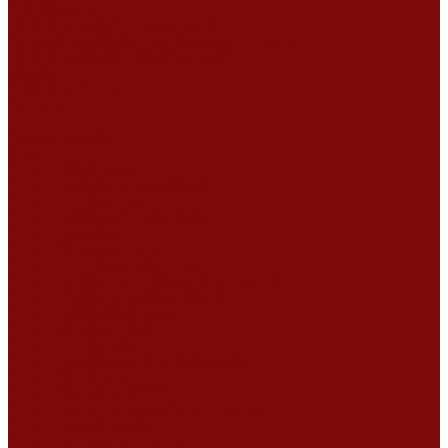
Сертификаты
Политика конфиденциальности
Согласие на обработку персональных данных
Политика обработки файлов cookie
Оферта
Сервисный центр
Контакты
...
Каталог товаров
Услуги
Ремонт оборудования
Ремонт окрасочных аппаратов
Ремонт тепловых пушек
Ремонт виброплит и трамбовок
Ремонт мотопомп
Ремонт бетономешалок
Ремонт электроинструмента
Ремонт затирочно-шлифовальных машин
Ремонт сварочного оборудования
Ремонт виброоборудования
Ремонт резчика швов
Ремонт генератора
Ремонт мотоблоков и культиваторов
Ремонт бензопилы
Ремонт болгарки (УШМ)
Ремонт магнитно-сверлильных станков
Ремонт компрессоров
Ремонт пневмонагнетателя