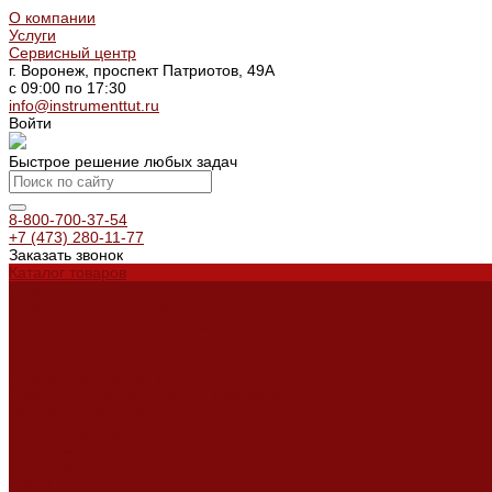
О компании
Услуги
Сервисный центр
г. Воронеж, проспект Патриотов, 49А
с 09:00 по 17:30
info@instrumenttut.ru
Войти
Быстрое решение любых задач
8-800-700-37-54
+7 (473) 280-11-77
Заказать звонок
Каталог товаров
Услуги
Ремонт оборудования
Ремонт окрасочных аппаратов
Ремонт тепловых пушек
Ремонт виброплит и трамбовок
Аренда оборудования
Аренда отбойного молотка и перфоратора
Мотобуры, бензобуры
Машины для деревянных полов
Доставка
Доставка
Акции