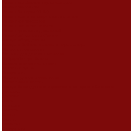
Ремонт мотоблоков и культиваторов
Ремонт бензопилы
Ремонт болгарки (УШМ)
Ремонт магнитно-сверлильных станков
Ремонт компрессоров
Ремонт пневмонагнетателя
Ремонт дизельных двигателей
Ремонт штукатурных станций
Аренда оборудования
Аренда отбойного молотка и перфоратора
Мотобуры, бензобуры
Машины для деревянных полов
Виброрейки для бетона
Измерительный инструмент
Тепловые пушки
Генераторы
Машины для бетонных полов
Мотопомпы и насосы
Аренда безвоздушного окрасочного аппарата в Воронеже
Доставка
Доставка
Акции
Компания
Новости
Статьи
Отзывы
Вакансии
Сотрудники