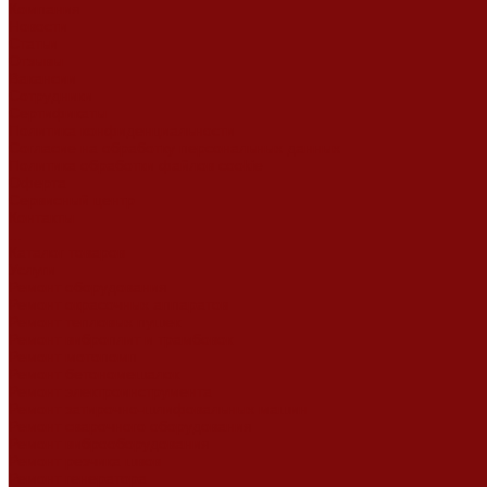
Компания
Новости
Статьи
Отзывы
Вакансии
Сотрудники
Сертификаты
Политика конфиденциальности
Согласие на обработку персональных данных
Политика обработки файлов cookie
Оферта
Сервисный центр
Контакты
...
Каталог товаров
Услуги
Ремонт оборудования
Ремонт окрасочных аппаратов
Ремонт тепловых пушек
Ремонт виброплит и трамбовок
Ремонт мотопомп
Ремонт бетономешалок
Ремонт электроинструмента
Ремонт затирочно-шлифовальных машин
Ремонт сварочного оборудования
Ремонт виброоборудования
Ремонт резчика швов
Ремонт генератора