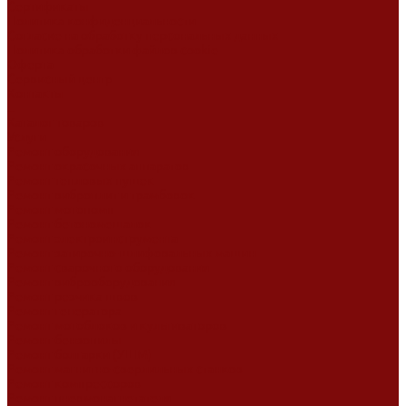
Сертификаты
Политика конфиденциальности
Согласие на обработку персональных данных
Политика обработки файлов cookie
Оферта
Сервисный центр
Контакты
...
Каталог товаров
Услуги
Ремонт оборудования
Ремонт окрасочных аппаратов
Ремонт тепловых пушек
Ремонт виброплит и трамбовок
Ремонт мотопомп
Ремонт бетономешалок
Ремонт электроинструмента
Ремонт затирочно-шлифовальных машин
Ремонт сварочного оборудования
Ремонт виброоборудования
Ремонт резчика швов
Ремонт генератора
Ремонт мотоблоков и культиваторов
Ремонт бензопилы
Ремонт болгарки (УШМ)
Ремонт магнитно-сверлильных станков
Ремонт компрессоров
Ремонт пневмонагнетателя