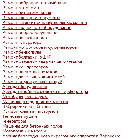
Ремонт виброплит и трамбовок
Ремонт мотопомп
Ремонт бетономешалок
Ремонт электроинструмента
Ремонт затирочно-шлифовальных машин
Ремонт сварочного оборудования
Ремонт виброоборудования
Ремонт резчика швов
Ремонт генератора
Ремонт мотоблоков и культиваторов
Ремонт бензопилы
Ремонт болгарки (УШМ)
Ремонт магнитно-сверлильных станков
Ремонт компрессоров
Ремонт пневмонагнетателя
Ремонт дизельных двигателей
Ремонт штукатурных станций
Аренда оборудования
Аренда отбойного молотка и перфоратора
Мотобуры, бензобуры
Машины для деревянных полов
Виброрейки для бетона
Измерительный инструмент
Тепловые пушки
Генераторы
Машины для бетонных полов
Мотопомпы и насосы
Аренда безвоздушного окрасочного аппарата в Воронеже