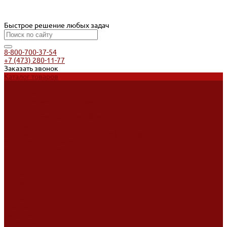
Быстрое решение любых задач
8-800-700-37-54
+7 (473) 280-11-77
Заказать звонок
Каталог товаров
Услуги
Ремонт оборудования
Ремонт окрасочных аппаратов
Ремонт тепловых пушек
Ремонт виброплит и трамбовок
Аренда оборудования
Аренда отбойного молотка и перфоратора
Мотобуры, бензобуры
Машины для деревянных полов
Доставка
Доставка
Акции
Компания
Новости
Статьи
Отзывы
Вакансии
Сотрудники