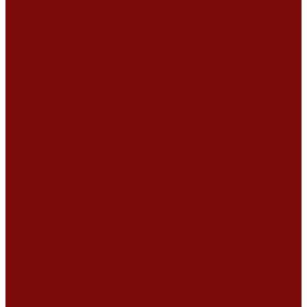
Ремонт дизельных двигателей
Ремонт штукатурных станций
Аренда оборудования
Аренда отбойного молотка и перфоратора
Мотобуры, бензобуры
Машины для деревянных полов
Виброрейки для бетона
Измерительный инструмент
Тепловые пушки
Генераторы
Машины для бетонных полов
Мотопомпы и насосы
Аренда безвоздушного окрасочного аппарата в Воронеже
Доставка
Доставка
Акции
Компания
Новости
Статьи
Отзывы
Вакансии
Сотрудники
Сертификаты
Политика конфиденциальности
Согласие на обработку персональных данных
Политика обработки файлов cookie
Оферта
Сервисный центр