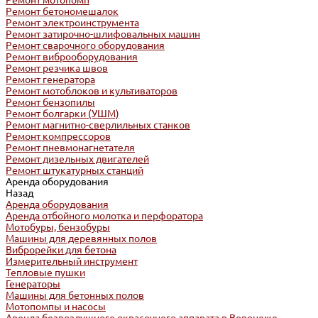
Ремонт мотопомп
Ремонт бетономешалок
Ремонт электроинструмента
Ремонт затирочно-шлифовальных машин
Ремонт сварочного оборудования
Ремонт виброоборудования
Ремонт резчика швов
Ремонт генератора
Ремонт мотоблоков и культиваторов
Ремонт бензопилы
Ремонт болгарки (УШМ)
Ремонт магнитно-сверлильных станков
Ремонт компрессоров
Ремонт пневмонагнетателя
Ремонт дизельных двигателей
Ремонт штукатурных станций
Аренда оборудования
Назад
Аренда оборудования
Аренда отбойного молотка и перфоратора
Мотобуры, бензобуры
Машины для деревянных полов
Виброрейки для бетона
Измерительный инструмент
Тепловые пушки
Генераторы
Машины для бетонных полов
Мотопомпы и насосы