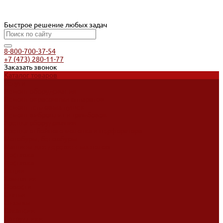
Быстрое решение любых задач
8-800-700-37-54
+7 (473) 280-11-77
Заказать звонок
Каталог товаров
Услуги
Ремонт оборудования
Ремонт окрасочных аппаратов
Ремонт тепловых пушек
Ремонт виброплит и трамбовок
Аренда оборудования
Аренда отбойного молотка и перфоратора
Мотобуры, бензобуры
Машины для деревянных полов
Доставка
Доставка
Акции
Компания
Новости
Статьи
Отзывы
Вакансии
Сотрудники