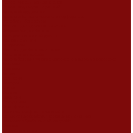
Ремонт дизельных двигателей
Ремонт штукатурных станций
Аренда оборудования
Аренда отбойного молотка и перфоратора
Мотобуры, бензобуры
Машины для деревянных полов
Виброрейки для бетона
Измерительный инструмент
Тепловые пушки
Генераторы
Машины для бетонных полов
Мотопомпы и насосы
Аренда безвоздушного окрасочного аппарата в Воронеже
Доставка
Доставка
Акции
Компания
Новости
Статьи
Отзывы
Вакансии
Сотрудники
Сертификаты
Политика конфиденциальности
Согласие на обработку персональных данных
Политика обработки файлов cookie
Оферта
Сервисный центр