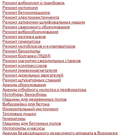
Ремонт виброплит и трамбовок
Ремонт мотопомп
Ремонт бетономешалок
Ремонт электроинструмента
Ремонт затирочно-шлифовальных машин
Ремонт сварочного оборудования
Ремонт виброоборудования
Ремонт резчика швов
Ремонт генератора
Ремонт мотоблоков и культиваторов
Ремонт бензопилы
Ремонт болгарки (УШМ)
Ремонт магнитно-сверлильных станков
Ремонт компрессоров
Ремонт пневмонагнетателя
Ремонт дизельных двигателей
Ремонт штукатурных станций
Аренда оборудования
Аренда отбойного молотка и перфоратора
Мотобуры, бензобуры
Машины для деревянных полов
Виброрейки для бетона
Измерительный инструмент
Тепловые пушки
Генераторы
Машины для бетонных полов
Мотопомпы и насосы
Аренда безвоздушного окрасочного аппарата в Воронеже