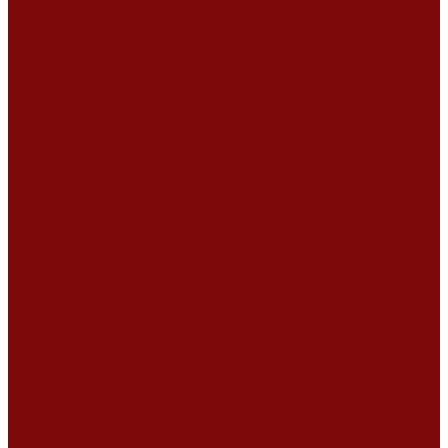
Сертификаты
Политика конфиденциальности
Согласие на обработку персональных данных
Политика обработки файлов cookie
Оферта
Сервисный центр
Контакты
...
Каталог товаров
Услуги
Ремонт оборудования
Ремонт окрасочных аппаратов
Ремонт тепловых пушек
Ремонт виброплит и трамбовок
Ремонт мотопомп
Ремонт бетономешалок
Ремонт электроинструмента
Ремонт затирочно-шлифовальных машин
Ремонт сварочного оборудования
Ремонт виброоборудования
Ремонт резчика швов
Ремонт генератора
Ремонт мотоблоков и культиваторов
Ремонт бензопилы
Ремонт болгарки (УШМ)
Ремонт магнитно-сверлильных станков
Ремонт компрессоров
Ремонт пневмонагнетателя