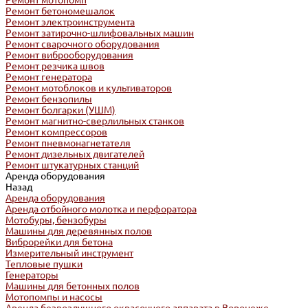
Ремонт мотопомп
Ремонт бетономешалок
Ремонт электроинструмента
Ремонт затирочно-шлифовальных машин
Ремонт сварочного оборудования
Ремонт виброоборудования
Ремонт резчика швов
Ремонт генератора
Ремонт мотоблоков и культиваторов
Ремонт бензопилы
Ремонт болгарки (УШМ)
Ремонт магнитно-сверлильных станков
Ремонт компрессоров
Ремонт пневмонагнетателя
Ремонт дизельных двигателей
Ремонт штукатурных станций
Аренда оборудования
Назад
Аренда оборудования
Аренда отбойного молотка и перфоратора
Мотобуры, бензобуры
Машины для деревянных полов
Виброрейки для бетона
Измерительный инструмент
Тепловые пушки
Генераторы
Машины для бетонных полов
Мотопомпы и насосы