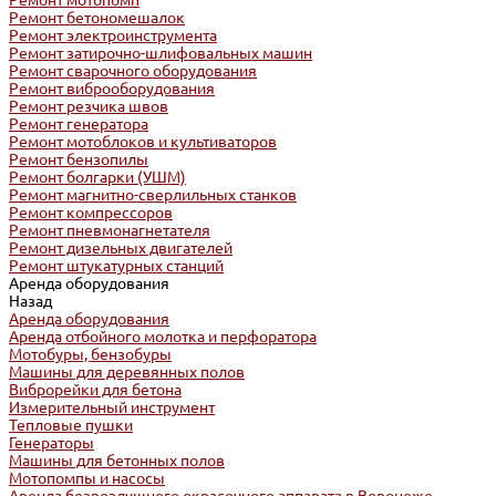
Ремонт мотопомп
Ремонт бетономешалок
Ремонт электроинструмента
Ремонт затирочно-шлифовальных машин
Ремонт сварочного оборудования
Ремонт виброоборудования
Ремонт резчика швов
Ремонт генератора
Ремонт мотоблоков и культиваторов
Ремонт бензопилы
Ремонт болгарки (УШМ)
Ремонт магнитно-сверлильных станков
Ремонт компрессоров
Ремонт пневмонагнетателя
Ремонт дизельных двигателей
Ремонт штукатурных станций
Аренда оборудования
Назад
Аренда оборудования
Аренда отбойного молотка и перфоратора
Мотобуры, бензобуры
Машины для деревянных полов
Виброрейки для бетона
Измерительный инструмент
Тепловые пушки
Генераторы
Машины для бетонных полов
Мотопомпы и насосы