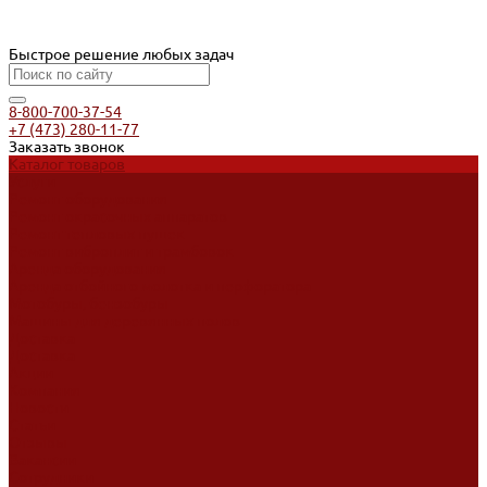
Быстрое решение любых задач
8-800-700-37-54
+7 (473) 280-11-77
Заказать звонок
Каталог товаров
Услуги
Ремонт оборудования
Ремонт окрасочных аппаратов
Ремонт тепловых пушек
Ремонт виброплит и трамбовок
Аренда оборудования
Аренда отбойного молотка и перфоратора
Мотобуры, бензобуры
Машины для деревянных полов
Доставка
Доставка
Акции
Компания
Новости
Статьи
Отзывы
Вакансии
Сотрудники