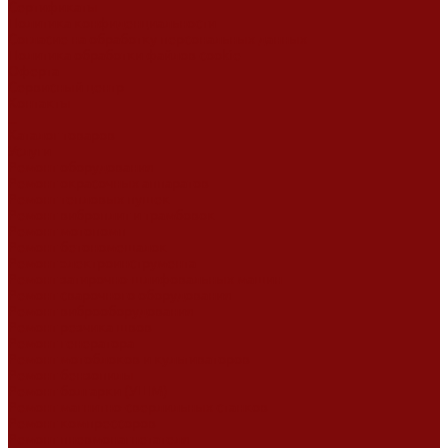
Сертификаты
Политика конфиденциальности
Согласие на обработку персональных данных
Политика обработки файлов cookie
Оферта
Сервисный центр
Контакты
...
Каталог товаров
Услуги
Ремонт оборудования
Ремонт окрасочных аппаратов
Ремонт тепловых пушек
Ремонт виброплит и трамбовок
Ремонт мотопомп
Ремонт бетономешалок
Ремонт электроинструмента
Ремонт затирочно-шлифовальных машин
Ремонт сварочного оборудования
Ремонт виброоборудования
Ремонт резчика швов
Ремонт генератора
Ремонт мотоблоков и культиваторов
Ремонт бензопилы
Ремонт болгарки (УШМ)
Ремонт магнитно-сверлильных станков
Ремонт компрессоров
Ремонт пневмонагнетателя