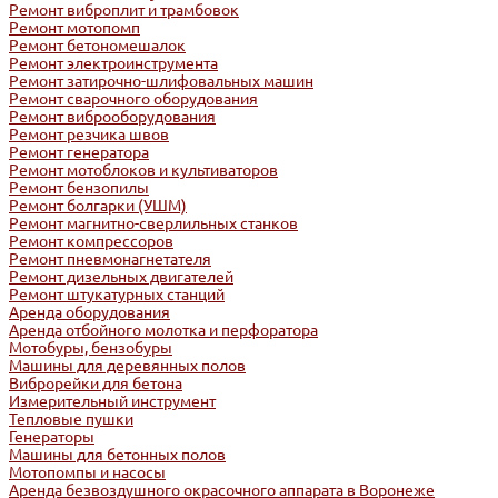
Ремонт виброплит и трамбовок
Ремонт мотопомп
Ремонт бетономешалок
Ремонт электроинструмента
Ремонт затирочно-шлифовальных машин
Ремонт сварочного оборудования
Ремонт виброоборудования
Ремонт резчика швов
Ремонт генератора
Ремонт мотоблоков и культиваторов
Ремонт бензопилы
Ремонт болгарки (УШМ)
Ремонт магнитно-сверлильных станков
Ремонт компрессоров
Ремонт пневмонагнетателя
Ремонт дизельных двигателей
Ремонт штукатурных станций
Аренда оборудования
Аренда отбойного молотка и перфоратора
Мотобуры, бензобуры
Машины для деревянных полов
Виброрейки для бетона
Измерительный инструмент
Тепловые пушки
Генераторы
Машины для бетонных полов
Мотопомпы и насосы
Аренда безвоздушного окрасочного аппарата в Воронеже