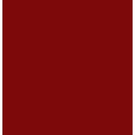
Ремонт дизельных двигателей
Ремонт штукатурных станций
Аренда оборудования
Аренда отбойного молотка и перфоратора
Мотобуры, бензобуры
Машины для деревянных полов
Виброрейки для бетона
Измерительный инструмент
Тепловые пушки
Генераторы
Машины для бетонных полов
Мотопомпы и насосы
Аренда безвоздушного окрасочного аппарата в Воронеже
Доставка
Доставка
Акции
Компания
Новости
Статьи
Отзывы
Вакансии
Сотрудники
Сертификаты
Политика конфиденциальности
Согласие на обработку персональных данных
Политика обработки файлов cookie
Оферта
Сервисный центр