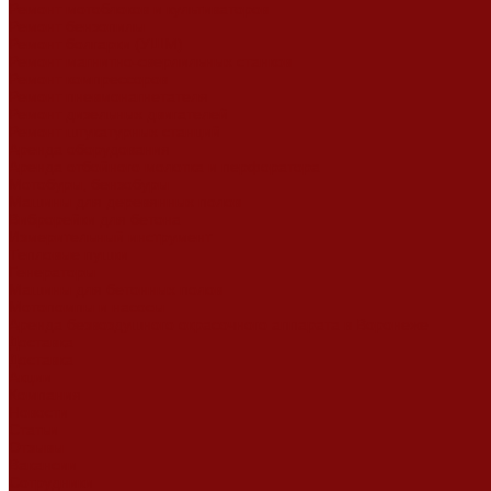
Ремонт мотоблоков и культиваторов
Ремонт бензопилы
Ремонт болгарки (УШМ)
Ремонт магнитно-сверлильных станков
Ремонт компрессоров
Ремонт пневмонагнетателя
Ремонт дизельных двигателей
Ремонт штукатурных станций
Аренда оборудования
Аренда отбойного молотка и перфоратора
Мотобуры, бензобуры
Машины для деревянных полов
Виброрейки для бетона
Измерительный инструмент
Тепловые пушки
Генераторы
Машины для бетонных полов
Мотопомпы и насосы
Аренда безвоздушного окрасочного аппарата в Воронеже
Доставка
Доставка
Акции
Компания
Новости
Статьи
Отзывы
Вакансии
Сотрудники