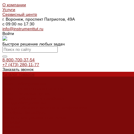
О компании
Услуги
Сервисный центр
г. Воронеж, проспект Патриотов, 49А
с 09:00 по 17:30
info@instrumenttut.ru
Войти
Быстрое решение любых задач
8-800-700-37-54
+7 (473) 280-11-77
Заказать звонок
Каталог товаров
Услуги
Ремонт оборудования
Ремонт окрасочных аппаратов
Ремонт тепловых пушек
Ремонт виброплит и трамбовок
Аренда оборудования
Аренда отбойного молотка и перфоратора
Мотобуры, бензобуры
Машины для деревянных полов
Доставка
Доставка
Акции