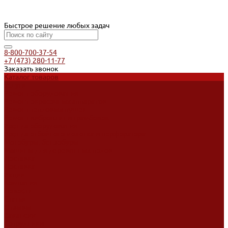
Быстрое решение любых задач
8-800-700-37-54
+7 (473) 280-11-77
Заказать звонок
Каталог товаров
Услуги
Ремонт оборудования
Ремонт окрасочных аппаратов
Ремонт тепловых пушек
Ремонт виброплит и трамбовок
Аренда оборудования
Аренда отбойного молотка и перфоратора
Мотобуры, бензобуры
Машины для деревянных полов
Доставка
Доставка
Акции
Компания
Новости
Статьи
Отзывы
Вакансии
Сотрудники