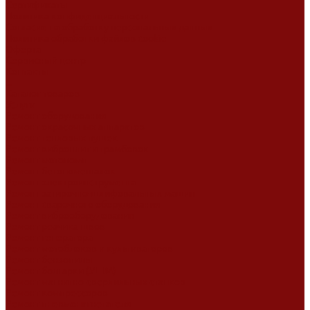
Сертификаты
Политика конфиденциальности
Согласие на обработку персональных данных
Политика обработки файлов cookie
Оферта
Сервисный центр
Контакты
...
Каталог товаров
Услуги
Ремонт оборудования
Ремонт окрасочных аппаратов
Ремонт тепловых пушек
Ремонт виброплит и трамбовок
Ремонт мотопомп
Ремонт бетономешалок
Ремонт электроинструмента
Ремонт затирочно-шлифовальных машин
Ремонт сварочного оборудования
Ремонт виброоборудования
Ремонт резчика швов
Ремонт генератора
Ремонт мотоблоков и культиваторов
Ремонт бензопилы
Ремонт болгарки (УШМ)
Ремонт магнитно-сверлильных станков
Ремонт компрессоров
Ремонт пневмонагнетателя