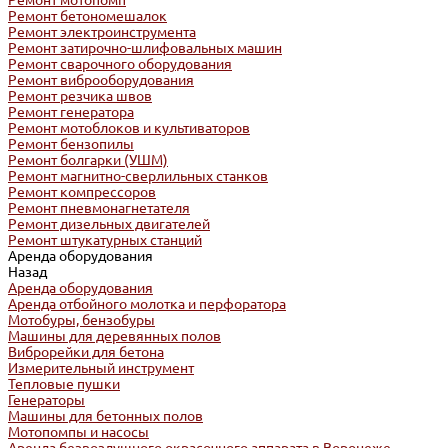
Ремонт мотопомп
Ремонт бетономешалок
Ремонт электроинструмента
Ремонт затирочно-шлифовальных машин
Ремонт сварочного оборудования
Ремонт виброоборудования
Ремонт резчика швов
Ремонт генератора
Ремонт мотоблоков и культиваторов
Ремонт бензопилы
Ремонт болгарки (УШМ)
Ремонт магнитно-сверлильных станков
Ремонт компрессоров
Ремонт пневмонагнетателя
Ремонт дизельных двигателей
Ремонт штукатурных станций
Аренда оборудования
Назад
Аренда оборудования
Аренда отбойного молотка и перфоратора
Мотобуры, бензобуры
Машины для деревянных полов
Виброрейки для бетона
Измерительный инструмент
Тепловые пушки
Генераторы
Машины для бетонных полов
Мотопомпы и насосы