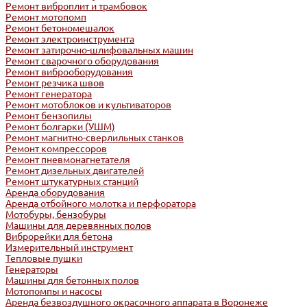
Ремонт виброплит и трамбовок
Ремонт мотопомп
Ремонт бетономешалок
Ремонт электроинструмента
Ремонт затирочно-шлифовальных машин
Ремонт сварочного оборудования
Ремонт виброоборудования
Ремонт резчика швов
Ремонт генератора
Ремонт мотоблоков и культиваторов
Ремонт бензопилы
Ремонт болгарки (УШМ)
Ремонт магнитно-сверлильных станков
Ремонт компрессоров
Ремонт пневмонагнетателя
Ремонт дизельных двигателей
Ремонт штукатурных станций
Аренда оборудования
Аренда отбойного молотка и перфоратора
Мотобуры, бензобуры
Машины для деревянных полов
Виброрейки для бетона
Измерительный инструмент
Тепловые пушки
Генераторы
Машины для бетонных полов
Мотопомпы и насосы
Аренда безвоздушного окрасочного аппарата в Воронеже