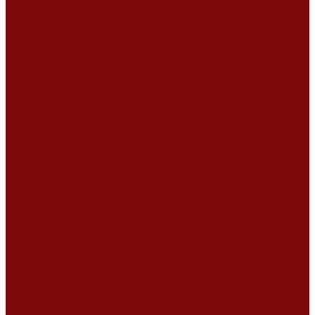
Ремонт дизельных двигателей
Ремонт штукатурных станций
Аренда оборудования
Аренда отбойного молотка и перфоратора
Мотобуры, бензобуры
Машины для деревянных полов
Виброрейки для бетона
Измерительный инструмент
Тепловые пушки
Генераторы
Машины для бетонных полов
Мотопомпы и насосы
Аренда безвоздушного окрасочного аппарата в Воронеже
Доставка
Доставка
Акции
Компания
Новости
Статьи
Отзывы
Вакансии
Сотрудники
Сертификаты
Политика конфиденциальности
Согласие на обработку персональных данных
Политика обработки файлов cookie
Оферта
Сервисный центр