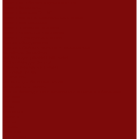
Ремонт мотоблоков и культиваторов
Ремонт бензопилы
Ремонт болгарки (УШМ)
Ремонт магнитно-сверлильных станков
Ремонт компрессоров
Ремонт пневмонагнетателя
Ремонт дизельных двигателей
Ремонт штукатурных станций
Аренда оборудования
Аренда отбойного молотка и перфоратора
Мотобуры, бензобуры
Машины для деревянных полов
Виброрейки для бетона
Измерительный инструмент
Тепловые пушки
Генераторы
Машины для бетонных полов
Мотопомпы и насосы
Аренда безвоздушного окрасочного аппарата в Воронеже
Доставка
Доставка
Акции
Компания
Новости
Статьи
Отзывы
Вакансии
Сотрудники