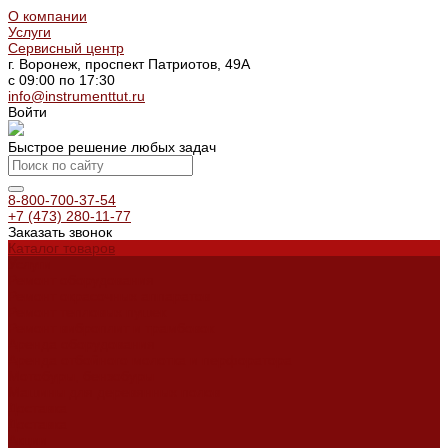
О компании
Услуги
Сервисный центр
г. Воронеж, проспект Патриотов, 49А
с 09:00 по 17:30
info@instrumenttut.ru
Войти
Быстрое решение любых задач
8-800-700-37-54
+7 (473) 280-11-77
Заказать звонок
Каталог товаров
Услуги
Ремонт оборудования
Ремонт окрасочных аппаратов
Ремонт тепловых пушек
Ремонт виброплит и трамбовок
Аренда оборудования
Аренда отбойного молотка и перфоратора
Мотобуры, бензобуры
Машины для деревянных полов
Доставка
Доставка
Акции