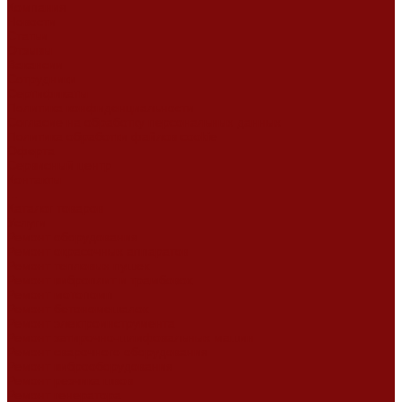
Компания
Новости
Статьи
Отзывы
Вакансии
Сотрудники
Сертификаты
Политика конфиденциальности
Согласие на обработку персональных данных
Политика обработки файлов cookie
Оферта
Сервисный центр
Контакты
...
Каталог товаров
Услуги
Ремонт оборудования
Ремонт окрасочных аппаратов
Ремонт тепловых пушек
Ремонт виброплит и трамбовок
Ремонт мотопомп
Ремонт бетономешалок
Ремонт электроинструмента
Ремонт затирочно-шлифовальных машин
Ремонт сварочного оборудования
Ремонт виброоборудования
Ремонт резчика швов
Ремонт генератора