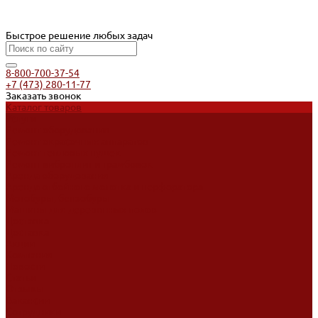
Быстрое решение любых задач
8-800-700-37-54
+7 (473) 280-11-77
Заказать звонок
Каталог товаров
Услуги
Ремонт оборудования
Ремонт окрасочных аппаратов
Ремонт тепловых пушек
Ремонт виброплит и трамбовок
Аренда оборудования
Аренда отбойного молотка и перфоратора
Мотобуры, бензобуры
Машины для деревянных полов
Доставка
Доставка
Акции
Компания
Новости
Статьи
Отзывы
Вакансии
Сотрудники