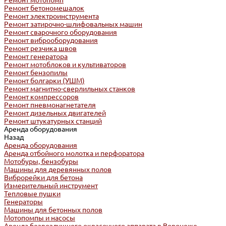
Ремонт мотопомп
Ремонт бетономешалок
Ремонт электроинструмента
Ремонт затирочно-шлифовальных машин
Ремонт сварочного оборудования
Ремонт виброоборудования
Ремонт резчика швов
Ремонт генератора
Ремонт мотоблоков и культиваторов
Ремонт бензопилы
Ремонт болгарки (УШМ)
Ремонт магнитно-сверлильных станков
Ремонт компрессоров
Ремонт пневмонагнетателя
Ремонт дизельных двигателей
Ремонт штукатурных станций
Аренда оборудования
Назад
Аренда оборудования
Аренда отбойного молотка и перфоратора
Мотобуры, бензобуры
Машины для деревянных полов
Виброрейки для бетона
Измерительный инструмент
Тепловые пушки
Генераторы
Машины для бетонных полов
Мотопомпы и насосы