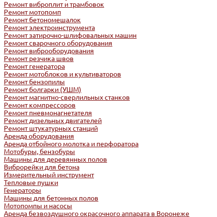
Ремонт виброплит и трамбовок
Ремонт мотопомп
Ремонт бетономешалок
Ремонт электроинструмента
Ремонт затирочно-шлифовальных машин
Ремонт сварочного оборудования
Ремонт виброоборудования
Ремонт резчика швов
Ремонт генератора
Ремонт мотоблоков и культиваторов
Ремонт бензопилы
Ремонт болгарки (УШМ)
Ремонт магнитно-сверлильных станков
Ремонт компрессоров
Ремонт пневмонагнетателя
Ремонт дизельных двигателей
Ремонт штукатурных станций
Аренда оборудования
Аренда отбойного молотка и перфоратора
Мотобуры, бензобуры
Машины для деревянных полов
Виброрейки для бетона
Измерительный инструмент
Тепловые пушки
Генераторы
Машины для бетонных полов
Мотопомпы и насосы
Аренда безвоздушного окрасочного аппарата в Воронеже