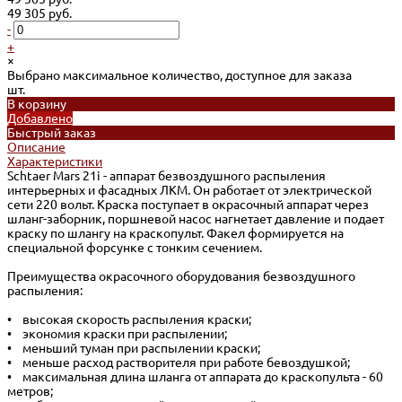
49 305 руб.
-
+
×
Выбрано максимальное количество, доступное для заказа
шт.
В корзину
Добавлено
Быстрый заказ
Описание
Характеристики
Schtaer Mars 21i - аппарат безвоздушного распыления
интерьерных и фасадных ЛКМ. Он работает от электрической
сети 220 вольт. Краска поступает в окрасочный аппарат через
шланг-заборник, поршневой насос нагнетает давление и подает
краску по шлангу на краскопульт. Факел формируется на
специальной форсунке с тонким сечением.
Преимущества окрасочного оборудования безвоздушного
распыления:
• высокая скорость распыления краски;
• экономия краски при распылении;
• меньший туман при распылении краски;
• меньше расход растворителя при работе бевоздушкой;
• максимальная длина шланга от аппарата до краскопульта - 60
метров;