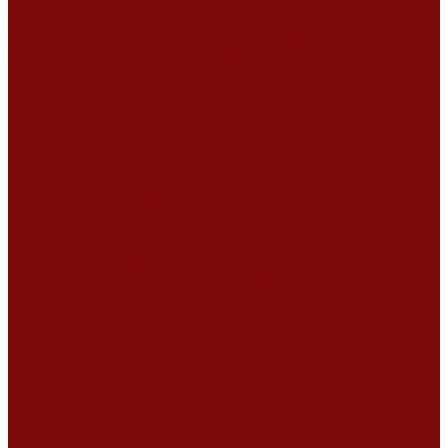
Сертификаты
Политика конфиденциальности
Согласие на обработку персональных данных
Политика обработки файлов cookie
Оферта
Сервисный центр
Контакты
...
Каталог товаров
Услуги
Ремонт оборудования
Ремонт окрасочных аппаратов
Ремонт тепловых пушек
Ремонт виброплит и трамбовок
Ремонт мотопомп
Ремонт бетономешалок
Ремонт электроинструмента
Ремонт затирочно-шлифовальных машин
Ремонт сварочного оборудования
Ремонт виброоборудования
Ремонт резчика швов
Ремонт генератора
Ремонт мотоблоков и культиваторов
Ремонт бензопилы
Ремонт болгарки (УШМ)
Ремонт магнитно-сверлильных станков
Ремонт компрессоров
Ремонт пневмонагнетателя