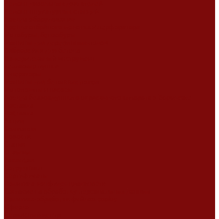
Ремонт дизельных двигателей
Ремонт штукатурных станций
Аренда оборудования
Аренда отбойного молотка и перфоратора
Мотобуры, бензобуры
Машины для деревянных полов
Виброрейки для бетона
Измерительный инструмент
Тепловые пушки
Генераторы
Машины для бетонных полов
Мотопомпы и насосы
Аренда безвоздушного окрасочного аппарата в Воронеже
Доставка
Доставка
Акции
Компания
Новости
Статьи
Отзывы
Вакансии
Сотрудники
Сертификаты
Политика конфиденциальности
Согласие на обработку персональных данных
Политика обработки файлов cookie
Оферта
Сервисный центр