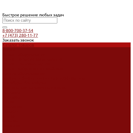
Быстрое решение любых задач
8-800-700-37-54
+7 (473) 280-11-77
Заказать звонок
Каталог товаров
Услуги
Ремонт оборудования
Ремонт окрасочных аппаратов
Ремонт тепловых пушек
Ремонт виброплит и трамбовок
Аренда оборудования
Аренда отбойного молотка и перфоратора
Мотобуры, бензобуры
Машины для деревянных полов
Доставка
Доставка
Акции
Компания
Новости
Статьи
Отзывы
Вакансии
Сотрудники