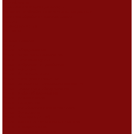
Сертификаты
Политика конфиденциальности
Согласие на обработку персональных данных
Политика обработки файлов cookie
Оферта
Сервисный центр
Контакты
...
Каталог товаров
Услуги
Ремонт оборудования
Ремонт окрасочных аппаратов
Ремонт тепловых пушек
Ремонт виброплит и трамбовок
Ремонт мотопомп
Ремонт бетономешалок
Ремонт электроинструмента
Ремонт затирочно-шлифовальных машин
Ремонт сварочного оборудования
Ремонт виброоборудования
Ремонт резчика швов
Ремонт генератора
Ремонт мотоблоков и культиваторов
Ремонт бензопилы
Ремонт болгарки (УШМ)
Ремонт магнитно-сверлильных станков
Ремонт компрессоров
Ремонт пневмонагнетателя