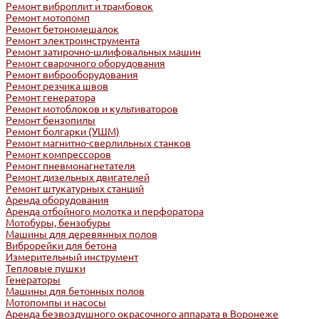
Ремонт виброплит и трамбовок
Ремонт мотопомп
Ремонт бетономешалок
Ремонт электроинструмента
Ремонт затирочно-шлифовальных машин
Ремонт сварочного оборудования
Ремонт виброоборудования
Ремонт резчика швов
Ремонт генератора
Ремонт мотоблоков и культиваторов
Ремонт бензопилы
Ремонт болгарки (УШМ)
Ремонт магнитно-сверлильных станков
Ремонт компрессоров
Ремонт пневмонагнетателя
Ремонт дизельных двигателей
Ремонт штукатурных станций
Аренда оборудования
Аренда отбойного молотка и перфоратора
Мотобуры, бензобуры
Машины для деревянных полов
Виброрейки для бетона
Измерительный инструмент
Тепловые пушки
Генераторы
Машины для бетонных полов
Мотопомпы и насосы
Аренда безвоздушного окрасочного аппарата в Воронеже