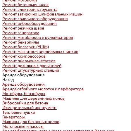
Ремонт мотопомп
Ремонт бетономешалок
Ремонт электроинструмента
Ремонт затирочно-шлифовальных машин
Ремонт сварочного оборудования
Ремонт виброоборудования
Ремонт резчика швов
Ремонт генератора
Ремонт мотоблоков и культиваторов
Ремонт бензопилы
Ремонт болгарки (УШМ)
Ремонт магнитно-сверлильных станков
Ремонт компрессоров
Ремонт пневмонагнетателя
Ремонт дизельных двигателей
Ремонт штукатурных станций
Аренда оборудования
Назад
Аренда оборудования
Аренда отбойного молотка и перфоратора
Мотобуры, бензобуры
Машины для деревянных полов
Виброрейки для бетона
Измерительный инструмент
Тепловые пушки
Генераторы
Машины для бетонных полов
Мотопомпы и насосы