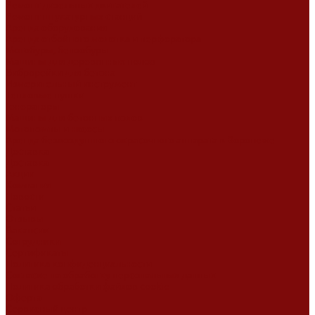
Ремонт дизельных двигателей
Ремонт штукатурных станций
Аренда оборудования
Аренда отбойного молотка и перфоратора
Мотобуры, бензобуры
Машины для деревянных полов
Виброрейки для бетона
Измерительный инструмент
Тепловые пушки
Генераторы
Машины для бетонных полов
Мотопомпы и насосы
Аренда безвоздушного окрасочного аппарата в Воронеже
Доставка
Доставка
Акции
Компания
Новости
Статьи
Отзывы
Вакансии
Сотрудники
Сертификаты
Политика конфиденциальности
Согласие на обработку персональных данных
Политика обработки файлов cookie
Оферта
Сервисный центр