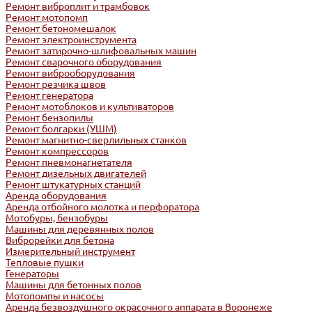
Ремонт виброплит и трамбовок
Ремонт мотопомп
Ремонт бетономешалок
Ремонт электроинструмента
Ремонт затирочно-шлифовальных машин
Ремонт сварочного оборудования
Ремонт виброоборудования
Ремонт резчика швов
Ремонт генератора
Ремонт мотоблоков и культиваторов
Ремонт бензопилы
Ремонт болгарки (УШМ)
Ремонт магнитно-сверлильных станков
Ремонт компрессоров
Ремонт пневмонагнетателя
Ремонт дизельных двигателей
Ремонт штукатурных станций
Аренда оборудования
Аренда отбойного молотка и перфоратора
Мотобуры, бензобуры
Машины для деревянных полов
Виброрейки для бетона
Измерительный инструмент
Тепловые пушки
Генераторы
Машины для бетонных полов
Мотопомпы и насосы
Аренда безвоздушного окрасочного аппарата в Воронеже