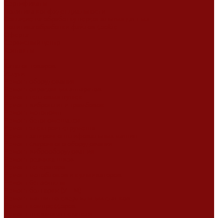
Сертификаты
Политика конфиденциальности
Согласие на обработку персональных данных
Политика обработки файлов cookie
Оферта
Сервисный центр
Контакты
...
Каталог товаров
Услуги
Ремонт оборудования
Ремонт окрасочных аппаратов
Ремонт тепловых пушек
Ремонт виброплит и трамбовок
Ремонт мотопомп
Ремонт бетономешалок
Ремонт электроинструмента
Ремонт затирочно-шлифовальных машин
Ремонт сварочного оборудования
Ремонт виброоборудования
Ремонт резчика швов
Ремонт генератора
Ремонт мотоблоков и культиваторов
Ремонт бензопилы
Ремонт болгарки (УШМ)
Ремонт магнитно-сверлильных станков
Ремонт компрессоров
Ремонт пневмонагнетателя