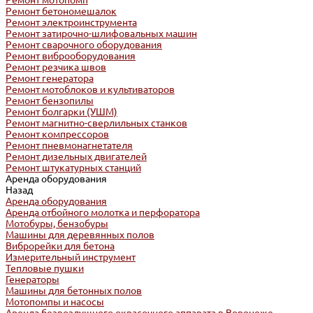
Ремонт мотопомп
Ремонт бетономешалок
Ремонт электроинструмента
Ремонт затирочно-шлифовальных машин
Ремонт сварочного оборудования
Ремонт виброоборудования
Ремонт резчика швов
Ремонт генератора
Ремонт мотоблоков и культиваторов
Ремонт бензопилы
Ремонт болгарки (УШМ)
Ремонт магнитно-сверлильных станков
Ремонт компрессоров
Ремонт пневмонагнетателя
Ремонт дизельных двигателей
Ремонт штукатурных станций
Аренда оборудования
Назад
Аренда оборудования
Аренда отбойного молотка и перфоратора
Мотобуры, бензобуры
Машины для деревянных полов
Виброрейки для бетона
Измерительный инструмент
Тепловые пушки
Генераторы
Машины для бетонных полов
Мотопомпы и насосы