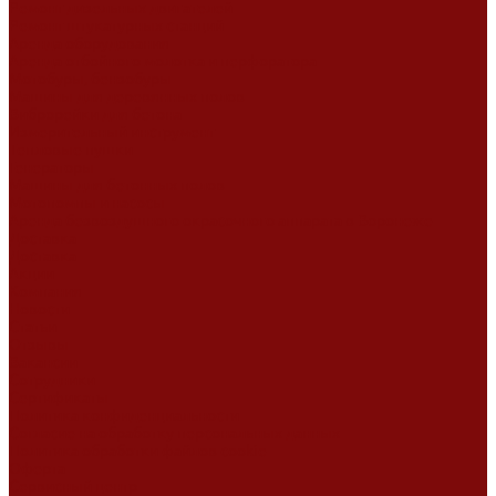
Ремонт дизельных двигателей
Ремонт штукатурных станций
Аренда оборудования
Аренда отбойного молотка и перфоратора
Мотобуры, бензобуры
Машины для деревянных полов
Виброрейки для бетона
Измерительный инструмент
Тепловые пушки
Генераторы
Машины для бетонных полов
Мотопомпы и насосы
Аренда безвоздушного окрасочного аппарата в Воронеже
Доставка
Доставка
Акции
Компания
Новости
Статьи
Отзывы
Вакансии
Сотрудники
Сертификаты
Политика конфиденциальности
Согласие на обработку персональных данных
Политика обработки файлов cookie
Оферта
Сервисный центр