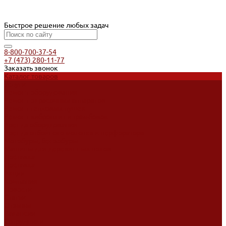
Быстрое решение любых задач
8-800-700-37-54
+7 (473) 280-11-77
Заказать звонок
Каталог товаров
Услуги
Ремонт оборудования
Ремонт окрасочных аппаратов
Ремонт тепловых пушек
Ремонт виброплит и трамбовок
Аренда оборудования
Аренда отбойного молотка и перфоратора
Мотобуры, бензобуры
Машины для деревянных полов
Доставка
Доставка
Акции
Компания
Новости
Статьи
Отзывы
Вакансии
Сотрудники