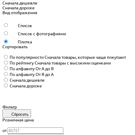
Сначала дешевле
Сначала дороже
Вид отображения
Список
Список с фотографиями
Плитка
Сортировать
По популярности
Сначала товары, которые чаще покупают
По рейтингу
Сначала товары с высокими оценками
По алфавиту
От А до Я
По алфавиту
От Я до А
Сначала дешевле
Сначала дороже
Фильтр
Сбросить
Розничная цена
от