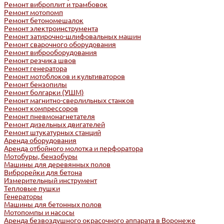
Ремонт виброплит и трамбовок
Ремонт мотопомп
Ремонт бетономешалок
Ремонт электроинструмента
Ремонт затирочно-шлифовальных машин
Ремонт сварочного оборудования
Ремонт виброоборудования
Ремонт резчика швов
Ремонт генератора
Ремонт мотоблоков и культиваторов
Ремонт бензопилы
Ремонт болгарки (УШМ)
Ремонт магнитно-сверлильных станков
Ремонт компрессоров
Ремонт пневмонагнетателя
Ремонт дизельных двигателей
Ремонт штукатурных станций
Аренда оборудования
Аренда отбойного молотка и перфоратора
Мотобуры, бензобуры
Машины для деревянных полов
Виброрейки для бетона
Измерительный инструмент
Тепловые пушки
Генераторы
Машины для бетонных полов
Мотопомпы и насосы
Аренда безвоздушного окрасочного аппарата в Воронеже