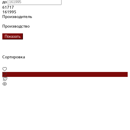
до
61717
161995
Производитель
Производство
Показать
Сортировка