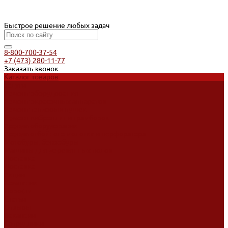
Быстрое решение любых задач
8-800-700-37-54
+7 (473) 280-11-77
Заказать звонок
Каталог товаров
Услуги
Ремонт оборудования
Ремонт окрасочных аппаратов
Ремонт тепловых пушек
Ремонт виброплит и трамбовок
Аренда оборудования
Аренда отбойного молотка и перфоратора
Мотобуры, бензобуры
Машины для деревянных полов
Доставка
Доставка
Акции
Компания
Новости
Статьи
Отзывы
Вакансии
Сотрудники