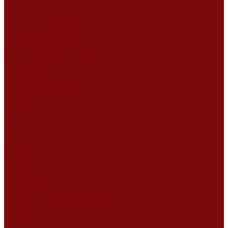
Ремонт дизельных двигателей
Ремонт штукатурных станций
Аренда оборудования
Аренда отбойного молотка и перфоратора
Мотобуры, бензобуры
Машины для деревянных полов
Виброрейки для бетона
Измерительный инструмент
Тепловые пушки
Генераторы
Машины для бетонных полов
Мотопомпы и насосы
Аренда безвоздушного окрасочного аппарата в Воронеже
Доставка
Доставка
Акции
Компания
Новости
Статьи
Отзывы
Вакансии
Сотрудники
Сертификаты
Политика конфиденциальности
Согласие на обработку персональных данных
Политика обработки файлов cookie
Оферта
Сервисный центр