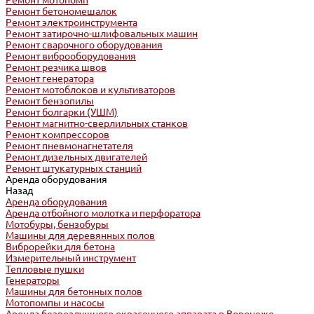
Ремонт мотопомп
Ремонт бетономешалок
Ремонт электроинструмента
Ремонт затирочно-шлифовальных машин
Ремонт сварочного оборудования
Ремонт виброоборудования
Ремонт резчика швов
Ремонт генератора
Ремонт мотоблоков и культиваторов
Ремонт бензопилы
Ремонт болгарки (УШМ)
Ремонт магнитно-сверлильных станков
Ремонт компрессоров
Ремонт пневмонагнетателя
Ремонт дизельных двигателей
Ремонт штукатурных станций
Аренда оборудования
Назад
Аренда оборудования
Аренда отбойного молотка и перфоратора
Мотобуры, бензобуры
Машины для деревянных полов
Виброрейки для бетона
Измерительный инструмент
Тепловые пушки
Генераторы
Машины для бетонных полов
Мотопомпы и насосы