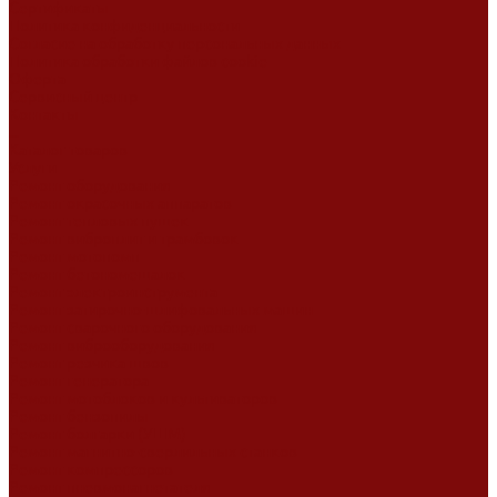
Сертификаты
Политика конфиденциальности
Согласие на обработку персональных данных
Политика обработки файлов cookie
Оферта
Сервисный центр
Контакты
...
Каталог товаров
Услуги
Ремонт оборудования
Ремонт окрасочных аппаратов
Ремонт тепловых пушек
Ремонт виброплит и трамбовок
Ремонт мотопомп
Ремонт бетономешалок
Ремонт электроинструмента
Ремонт затирочно-шлифовальных машин
Ремонт сварочного оборудования
Ремонт виброоборудования
Ремонт резчика швов
Ремонт генератора
Ремонт мотоблоков и культиваторов
Ремонт бензопилы
Ремонт болгарки (УШМ)
Ремонт магнитно-сверлильных станков
Ремонт компрессоров
Ремонт пневмонагнетателя