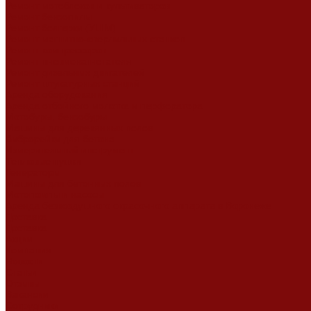
Ремонт мотоблоков и культиваторов
Ремонт бензопилы
Ремонт болгарки (УШМ)
Ремонт магнитно-сверлильных станков
Ремонт компрессоров
Ремонт пневмонагнетателя
Ремонт дизельных двигателей
Ремонт штукатурных станций
Аренда оборудования
Аренда отбойного молотка и перфоратора
Мотобуры, бензобуры
Машины для деревянных полов
Виброрейки для бетона
Измерительный инструмент
Тепловые пушки
Генераторы
Машины для бетонных полов
Мотопомпы и насосы
Аренда безвоздушного окрасочного аппарата в Воронеже
Доставка
Доставка
Акции
Компания
Новости
Статьи
Отзывы
Вакансии
Сотрудники