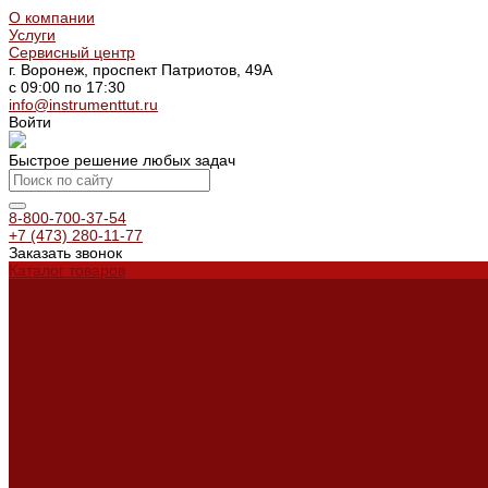
О компании
Услуги
Сервисный центр
г. Воронеж, проспект Патриотов, 49А
с 09:00 по 17:30
info@instrumenttut.ru
Войти
Быстрое решение любых задач
8-800-700-37-54
+7 (473) 280-11-77
Заказать звонок
Каталог товаров
Услуги
Ремонт оборудования
Ремонт окрасочных аппаратов
Ремонт тепловых пушек
Ремонт виброплит и трамбовок
Аренда оборудования
Аренда отбойного молотка и перфоратора
Мотобуры, бензобуры
Машины для деревянных полов
Доставка
Доставка
Акции