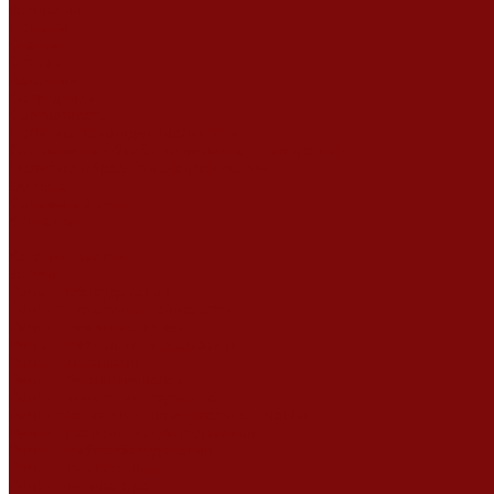
Компания
Новости
Статьи
Отзывы
Вакансии
Сотрудники
Сертификаты
Политика конфиденциальности
Согласие на обработку персональных данных
Политика обработки файлов cookie
Оферта
Сервисный центр
Контакты
...
Каталог товаров
Услуги
Ремонт оборудования
Ремонт окрасочных аппаратов
Ремонт тепловых пушек
Ремонт виброплит и трамбовок
Ремонт мотопомп
Ремонт бетономешалок
Ремонт электроинструмента
Ремонт затирочно-шлифовальных машин
Ремонт сварочного оборудования
Ремонт виброоборудования
Ремонт резчика швов
Ремонт генератора