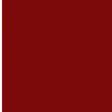
Ремонт мотоблоков и культиваторов
Ремонт бензопилы
Ремонт болгарки (УШМ)
Ремонт магнитно-сверлильных станков
Ремонт компрессоров
Ремонт пневмонагнетателя
Ремонт дизельных двигателей
Ремонт штукатурных станций
Аренда оборудования
Аренда отбойного молотка и перфоратора
Мотобуры, бензобуры
Машины для деревянных полов
Виброрейки для бетона
Измерительный инструмент
Тепловые пушки
Генераторы
Машины для бетонных полов
Мотопомпы и насосы
Аренда безвоздушного окрасочного аппарата в Воронеже
Доставка
Доставка
Акции
Компания
Новости
Статьи
Отзывы
Вакансии
Сотрудники