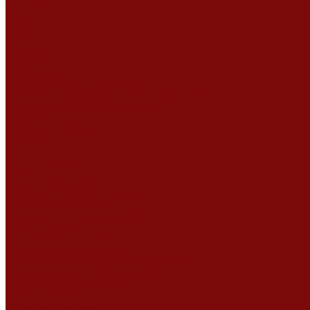
Компания
Новости
Статьи
Отзывы
Вакансии
Сотрудники
Сертификаты
Политика конфиденциальности
Согласие на обработку персональных данных
Политика обработки файлов cookie
Оферта
Сервисный центр
Контакты
...
Каталог товаров
Услуги
Ремонт оборудования
Ремонт окрасочных аппаратов
Ремонт тепловых пушек
Ремонт виброплит и трамбовок
Ремонт мотопомп
Ремонт бетономешалок
Ремонт электроинструмента
Ремонт затирочно-шлифовальных машин
Ремонт сварочного оборудования
Ремонт виброоборудования
Ремонт резчика швов
Ремонт генератора