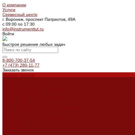
О компании
Услуги
Сервисный центр
г. Воронеж, проспект Патриотов, 49А
с 09:00 по 17:30
info@instrumenttut.ru
Войти
Быстрое решение любых задач
8-800-700-37-54
+7 (473) 280-11-77
Заказать звонок
Каталог товаров
Услуги
Ремонт оборудования
Ремонт окрасочных аппаратов
Ремонт тепловых пушек
Ремонт виброплит и трамбовок
Аренда оборудования
Аренда отбойного молотка и перфоратора
Мотобуры, бензобуры
Машины для деревянных полов
Доставка
Доставка
Акции