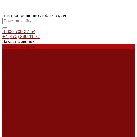
Быстрое решение любых задач
8-800-700-37-54
+7 (473) 280-11-77
Заказать звонок
Каталог товаров
Услуги
Ремонт оборудования
Ремонт окрасочных аппаратов
Ремонт тепловых пушек
Ремонт виброплит и трамбовок
Аренда оборудования
Аренда отбойного молотка и перфоратора
Мотобуры, бензобуры
Машины для деревянных полов
Доставка
Доставка
Акции
Компания
Новости
Статьи
Отзывы
Вакансии
Сотрудники