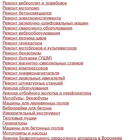
Ремонт виброплит и трамбовок
Ремонт мотопомп
Ремонт бетономешалок
Ремонт электроинструмента
Ремонт затирочно-шлифовальных машин
Ремонт сварочного оборудования
Ремонт виброоборудования
Ремонт резчика швов
Ремонт генератора
Ремонт мотоблоков и культиваторов
Ремонт бензопилы
Ремонт болгарки (УШМ)
Ремонт магнитно-сверлильных станков
Ремонт компрессоров
Ремонт пневмонагнетателя
Ремонт дизельных двигателей
Ремонт штукатурных станций
Аренда оборудования
Аренда отбойного молотка и перфоратора
Мотобуры, бензобуры
Машины для деревянных полов
Виброрейки для бетона
Измерительный инструмент
Тепловые пушки
Генераторы
Машины для бетонных полов
Мотопомпы и насосы
Аренда безвоздушного окрасочного аппарата в Воронеже