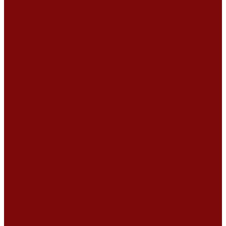
Ремонт дизельных двигателей
Ремонт штукатурных станций
Аренда оборудования
Аренда отбойного молотка и перфоратора
Мотобуры, бензобуры
Машины для деревянных полов
Виброрейки для бетона
Измерительный инструмент
Тепловые пушки
Генераторы
Машины для бетонных полов
Мотопомпы и насосы
Аренда безвоздушного окрасочного аппарата в Воронеже
Доставка
Доставка
Акции
Компания
Новости
Статьи
Отзывы
Вакансии
Сотрудники
Сертификаты
Политика конфиденциальности
Согласие на обработку персональных данных
Политика обработки файлов cookie
Оферта
Сервисный центр