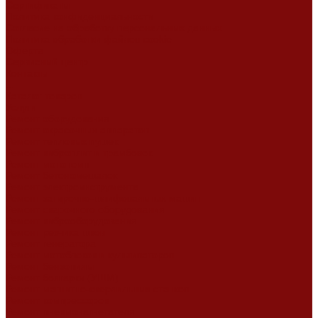
Сертификаты
Политика конфиденциальности
Согласие на обработку персональных данных
Политика обработки файлов cookie
Оферта
Сервисный центр
Контакты
...
Каталог товаров
Услуги
Ремонт оборудования
Ремонт окрасочных аппаратов
Ремонт тепловых пушек
Ремонт виброплит и трамбовок
Ремонт мотопомп
Ремонт бетономешалок
Ремонт электроинструмента
Ремонт затирочно-шлифовальных машин
Ремонт сварочного оборудования
Ремонт виброоборудования
Ремонт резчика швов
Ремонт генератора
Ремонт мотоблоков и культиваторов
Ремонт бензопилы
Ремонт болгарки (УШМ)
Ремонт магнитно-сверлильных станков
Ремонт компрессоров
Ремонт пневмонагнетателя