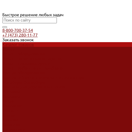
Быстрое решение любых задач
8-800-700-37-54
+7 (473) 280-11-77
Заказать звонок
Каталог товаров
Услуги
Ремонт оборудования
Ремонт окрасочных аппаратов
Ремонт тепловых пушек
Ремонт виброплит и трамбовок
Аренда оборудования
Аренда отбойного молотка и перфоратора
Мотобуры, бензобуры
Машины для деревянных полов
Доставка
Доставка
Акции
Компания
Новости
Статьи
Отзывы
Вакансии
Сотрудники