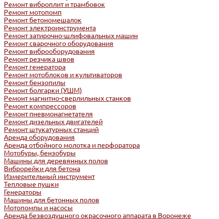
Ремонт виброплит и трамбовок
Ремонт мотопомп
Ремонт бетономешалок
Ремонт электроинструмента
Ремонт затирочно-шлифовальных машин
Ремонт сварочного оборудования
Ремонт виброоборудования
Ремонт резчика швов
Ремонт генератора
Ремонт мотоблоков и культиваторов
Ремонт бензопилы
Ремонт болгарки (УШМ)
Ремонт магнитно-сверлильных станков
Ремонт компрессоров
Ремонт пневмонагнетателя
Ремонт дизельных двигателей
Ремонт штукатурных станций
Аренда оборудования
Аренда отбойного молотка и перфоратора
Мотобуры, бензобуры
Машины для деревянных полов
Виброрейки для бетона
Измерительный инструмент
Тепловые пушки
Генераторы
Машины для бетонных полов
Мотопомпы и насосы
Аренда безвоздушного окрасочного аппарата в Воронеже