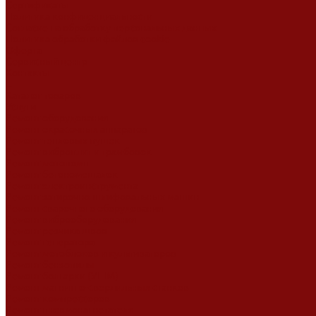
Сертификаты
Политика конфиденциальности
Согласие на обработку персональных данных
Политика обработки файлов cookie
Оферта
Сервисный центр
Контакты
...
Каталог товаров
Услуги
Ремонт оборудования
Ремонт окрасочных аппаратов
Ремонт тепловых пушек
Ремонт виброплит и трамбовок
Ремонт мотопомп
Ремонт бетономешалок
Ремонт электроинструмента
Ремонт затирочно-шлифовальных машин
Ремонт сварочного оборудования
Ремонт виброоборудования
Ремонт резчика швов
Ремонт генератора
Ремонт мотоблоков и культиваторов
Ремонт бензопилы
Ремонт болгарки (УШМ)
Ремонт магнитно-сверлильных станков
Ремонт компрессоров
Ремонт пневмонагнетателя