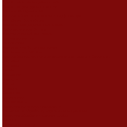
Ремонт дизельных двигателей
Ремонт штукатурных станций
Аренда оборудования
Аренда отбойного молотка и перфоратора
Мотобуры, бензобуры
Машины для деревянных полов
Виброрейки для бетона
Измерительный инструмент
Тепловые пушки
Генераторы
Машины для бетонных полов
Мотопомпы и насосы
Аренда безвоздушного окрасочного аппарата в Воронеже
Доставка
Доставка
Акции
Компания
Новости
Статьи
Отзывы
Вакансии
Сотрудники
Сертификаты
Политика конфиденциальности
Согласие на обработку персональных данных
Политика обработки файлов cookie
Оферта
Сервисный центр