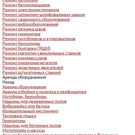
Ремонт мотопомп
Ремонт бетономешалок
Ремонт электроинструмента
Ремонт затирочно-шлифовальных машин
Ремонт сварочного оборудования
Ремонт виброоборудования
Ремонт резчика швов
Ремонт генератора
Ремонт мотоблоков и культиваторов
Ремонт бензопилы
Ремонт болгарки (УШМ)
Ремонт магнитно-сверлильных станков
Ремонт компрессоров
Ремонт пневмонагнетателя
Ремонт дизельных двигателей
Ремонт штукатурных станций
Аренда оборудования
Назад
Аренда оборудования
Аренда отбойного молотка и перфоратора
Мотобуры, бензобуры
Машины для деревянных полов
Виброрейки для бетона
Измерительный инструмент
Тепловые пушки
Генераторы
Машины для бетонных полов
Мотопомпы и насосы