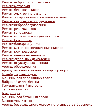
Ремонт виброплит и трамбовок
Ремонт мотопомп
Ремонт бетономешалок
Ремонт электроинструмента
Ремонт затирочно-шлифовальных машин
Ремонт сварочного оборудования
Ремонт виброоборудования
Ремонт резчика швов
Ремонт генератора
Ремонт мотоблоков и культиваторов
Ремонт бензопилы
Ремонт болгарки (УШМ)
Ремонт магнитно-сверлильных станков
Ремонт компрессоров
Ремонт пневмонагнетателя
Ремонт дизельных двигателей
Ремонт штукатурных станций
Аренда оборудования
Аренда отбойного молотка и перфоратора
Мотобуры, бензобуры
Машины для деревянных полов
Виброрейки для бетона
Измерительный инструмент
Тепловые пушки
Генераторы
Машины для бетонных полов
Мотопомпы и насосы
Аренда безвоздушного окрасочного аппарата в Воронеже