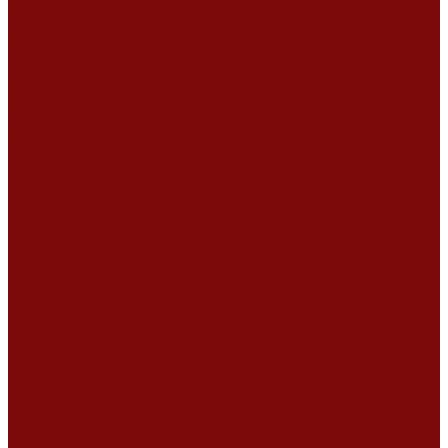
Сертификаты
Политика конфиденциальности
Согласие на обработку персональных данных
Политика обработки файлов cookie
Оферта
Сервисный центр
Контакты
...
Каталог товаров
Услуги
Ремонт оборудования
Ремонт окрасочных аппаратов
Ремонт тепловых пушек
Ремонт виброплит и трамбовок
Ремонт мотопомп
Ремонт бетономешалок
Ремонт электроинструмента
Ремонт затирочно-шлифовальных машин
Ремонт сварочного оборудования
Ремонт виброоборудования
Ремонт резчика швов
Ремонт генератора
Ремонт мотоблоков и культиваторов
Ремонт бензопилы
Ремонт болгарки (УШМ)
Ремонт магнитно-сверлильных станков
Ремонт компрессоров
Ремонт пневмонагнетателя