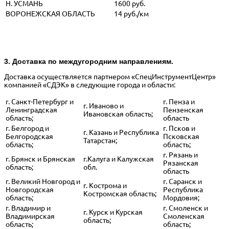
Н. УСМАНЬ
1600 руб.
ВОРОНЕЖСКАЯ ОБЛАСТЬ
14 руб./км
3. Доставка по междугородним направлениям.
Доставка осуществляется партнером «СпецИнструментЦентр»
компанией «СДЭК» в следующие города и области:
г. Санкт-Петербург и
г. Пенза и
г. Иваново и
Ленинградская
Пензенская
Ивановская область;
область;
область
г. Белгород и
г. Псков и
г. Казань и Республика
Белгородская
Псковская
Татарстан;
область;
область;
г. Рязань и
г. Брянск и Брянская
г.Калуга и Калужская
Рязанская
область;
обл.
область
г. Великий Новгород и
г. Саранск и
г. Кострома и
Новгородская
Республика
Костромская область;
область;
Мордовия;
г. Владимир и
г. Смоленск и
г. Курск и Курская
Владимирская
Смоленская
область;
область;
область;