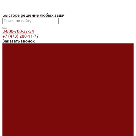
Быстрое решение любых задач
8-800-700-37-54
+7 (473) 280-11-77
Заказать звонок
Каталог товаров
Услуги
Ремонт оборудования
Ремонт окрасочных аппаратов
Ремонт тепловых пушек
Ремонт виброплит и трамбовок
Аренда оборудования
Аренда отбойного молотка и перфоратора
Мотобуры, бензобуры
Машины для деревянных полов
Доставка
Доставка
Акции
Компания
Новости
Статьи
Отзывы
Вакансии
Сотрудники