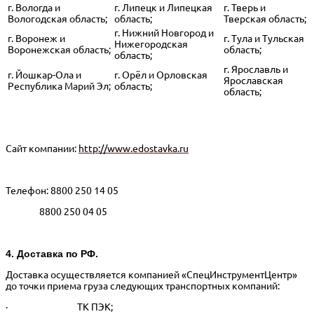
г. Вологда и
г. Липецк и Липецкая
г. Тверь и
Вологодская область;
область;
Тверская область;
г. Нижний Новгород и
г. Воронеж и
г. Тула и Тульская
Нижегородская
Воронежская область;
область;
область;
г. Ярославль и
г. Йошкар-Ола и
г. Орёл и Орловская
Ярославская
Республика Марий Эл;
область;
область;
Сайт компании:
http://www.edostavka.ru
Телефон: 8800 250 14 05
8800 250 04 05
4. Доставка по РФ.
Доставка осуществляется компанией «СпецИнструментЦентр»
до точки приема груза следующих транспортных компаний:
· ТК ПЭК;