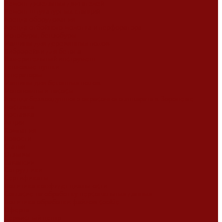
Ремонт дизельных двигателей
Ремонт штукатурных станций
Аренда оборудования
Аренда отбойного молотка и перфоратора
Мотобуры, бензобуры
Машины для деревянных полов
Виброрейки для бетона
Измерительный инструмент
Тепловые пушки
Генераторы
Машины для бетонных полов
Мотопомпы и насосы
Аренда безвоздушного окрасочного аппарата в Воронеже
Доставка
Доставка
Акции
Компания
Новости
Статьи
Отзывы
Вакансии
Сотрудники
Сертификаты
Политика конфиденциальности
Согласие на обработку персональных данных
Политика обработки файлов cookie
Оферта
Сервисный центр