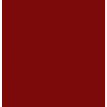
Ремонт дизельных двигателей
Ремонт штукатурных станций
Аренда оборудования
Аренда отбойного молотка и перфоратора
Мотобуры, бензобуры
Машины для деревянных полов
Виброрейки для бетона
Измерительный инструмент
Тепловые пушки
Генераторы
Машины для бетонных полов
Мотопомпы и насосы
Аренда безвоздушного окрасочного аппарата в Воронеже
Доставка
Доставка
Акции
Компания
Новости
Статьи
Отзывы
Вакансии
Сотрудники
Сертификаты
Политика конфиденциальности
Согласие на обработку персональных данных
Политика обработки файлов cookie
Оферта
Сервисный центр