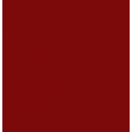
Сертификаты
Политика конфиденциальности
Согласие на обработку персональных данных
Политика обработки файлов cookie
Оферта
Сервисный центр
Контакты
...
Каталог товаров
Услуги
Ремонт оборудования
Ремонт окрасочных аппаратов
Ремонт тепловых пушек
Ремонт виброплит и трамбовок
Ремонт мотопомп
Ремонт бетономешалок
Ремонт электроинструмента
Ремонт затирочно-шлифовальных машин
Ремонт сварочного оборудования
Ремонт виброоборудования
Ремонт резчика швов
Ремонт генератора
Ремонт мотоблоков и культиваторов
Ремонт бензопилы
Ремонт болгарки (УШМ)
Ремонт магнитно-сверлильных станков
Ремонт компрессоров
Ремонт пневмонагнетателя