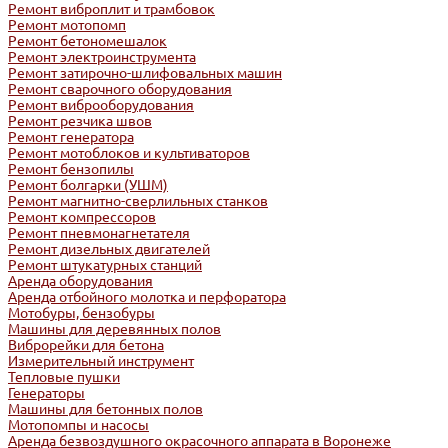
Ремонт виброплит и трамбовок
Ремонт мотопомп
Ремонт бетономешалок
Ремонт электроинструмента
Ремонт затирочно-шлифовальных машин
Ремонт сварочного оборудования
Ремонт виброоборудования
Ремонт резчика швов
Ремонт генератора
Ремонт мотоблоков и культиваторов
Ремонт бензопилы
Ремонт болгарки (УШМ)
Ремонт магнитно-сверлильных станков
Ремонт компрессоров
Ремонт пневмонагнетателя
Ремонт дизельных двигателей
Ремонт штукатурных станций
Аренда оборудования
Аренда отбойного молотка и перфоратора
Мотобуры, бензобуры
Машины для деревянных полов
Виброрейки для бетона
Измерительный инструмент
Тепловые пушки
Генераторы
Машины для бетонных полов
Мотопомпы и насосы
Аренда безвоздушного окрасочного аппарата в Воронеже