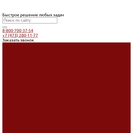
Быстрое решение любых задач
8-800-700-37-54
+7 (473) 280-11-77
Заказать звонок
Каталог товаров
Услуги
Ремонт оборудования
Ремонт окрасочных аппаратов
Ремонт тепловых пушек
Ремонт виброплит и трамбовок
Аренда оборудования
Аренда отбойного молотка и перфоратора
Мотобуры, бензобуры
Машины для деревянных полов
Доставка
Доставка
Акции
Компания
Новости
Статьи
Отзывы
Вакансии
Сотрудники