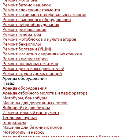
Ремонт мотопомп
Ремонт бетономешалок
Ремонт электроинструмента
Ремонт затирочно-шлифовальных машин
Ремонт сварочного оборудования
Ремонт виброоборудования
Ремонт резчика швов
Ремонт генератора
Ремонт мотоблоков и культиваторов
Ремонт бензопилы
Ремонт болгарки (УШМ)
Ремонт магнитно-сверлильных станков
Ремонт компрессоров
Ремонт пневмонагнетателя
Ремонт дизельных двигателей
Ремонт штукатурных станций
Аренда оборудования
Назад
Аренда оборудования
Аренда отбойного молотка и перфоратора
Мотобуры, бензобуры
Машины для деревянных полов
Виброрейки для бетона
Измерительный инструмент
Тепловые пушки
Генераторы
Машины для бетонных полов
Мотопомпы и насосы