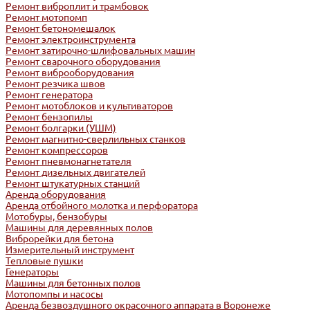
Ремонт виброплит и трамбовок
Ремонт мотопомп
Ремонт бетономешалок
Ремонт электроинструмента
Ремонт затирочно-шлифовальных машин
Ремонт сварочного оборудования
Ремонт виброоборудования
Ремонт резчика швов
Ремонт генератора
Ремонт мотоблоков и культиваторов
Ремонт бензопилы
Ремонт болгарки (УШМ)
Ремонт магнитно-сверлильных станков
Ремонт компрессоров
Ремонт пневмонагнетателя
Ремонт дизельных двигателей
Ремонт штукатурных станций
Аренда оборудования
Аренда отбойного молотка и перфоратора
Мотобуры, бензобуры
Машины для деревянных полов
Виброрейки для бетона
Измерительный инструмент
Тепловые пушки
Генераторы
Машины для бетонных полов
Мотопомпы и насосы
Аренда безвоздушного окрасочного аппарата в Воронеже