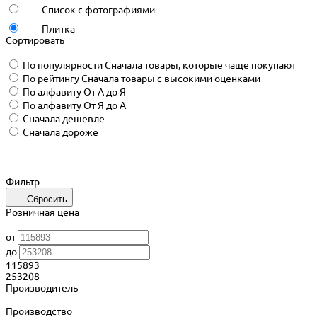
Список с фотографиями
Плитка
Сортировать
По популярности
Сначала товары, которые чаще покупают
По рейтингу
Сначала товары с высокими оценками
По алфавиту
От А до Я
По алфавиту
От Я до А
Сначала дешевле
Сначала дороже
Фильтр
Сбросить
Розничная цена
от
до
115893
253208
Производитель
Производство