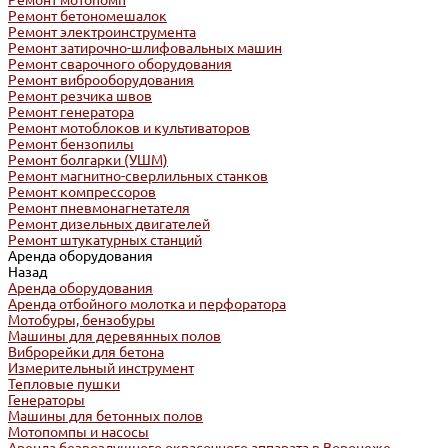
Ремонт мотопомп
Ремонт бетономешалок
Ремонт электроинструмента
Ремонт затирочно-шлифовальных машин
Ремонт сварочного оборудования
Ремонт виброоборудования
Ремонт резчика швов
Ремонт генератора
Ремонт мотоблоков и культиваторов
Ремонт бензопилы
Ремонт болгарки (УШМ)
Ремонт магнитно-сверлильных станков
Ремонт компрессоров
Ремонт пневмонагнетателя
Ремонт дизельных двигателей
Ремонт штукатурных станций
Аренда оборудования
Назад
Аренда оборудования
Аренда отбойного молотка и перфоратора
Мотобуры, бензобуры
Машины для деревянных полов
Виброрейки для бетона
Измерительный инструмент
Тепловые пушки
Генераторы
Машины для бетонных полов
Мотопомпы и насосы