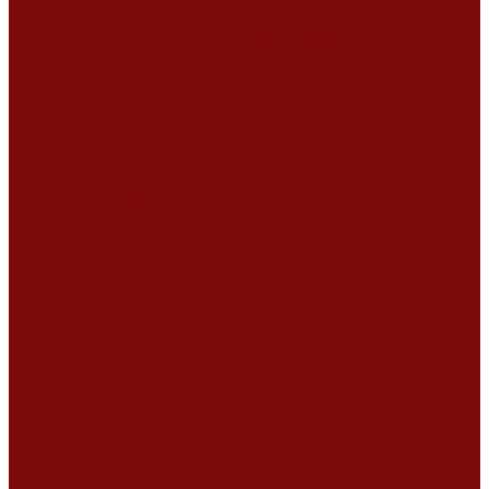
Сертификаты
Политика конфиденциальности
Согласие на обработку персональных данных
Политика обработки файлов cookie
Оферта
Сервисный центр
Контакты
...
Каталог товаров
Услуги
Ремонт оборудования
Ремонт окрасочных аппаратов
Ремонт тепловых пушек
Ремонт виброплит и трамбовок
Ремонт мотопомп
Ремонт бетономешалок
Ремонт электроинструмента
Ремонт затирочно-шлифовальных машин
Ремонт сварочного оборудования
Ремонт виброоборудования
Ремонт резчика швов
Ремонт генератора
Ремонт мотоблоков и культиваторов
Ремонт бензопилы
Ремонт болгарки (УШМ)
Ремонт магнитно-сверлильных станков
Ремонт компрессоров
Ремонт пневмонагнетателя