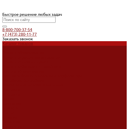
Быстрое решение любых задач
8-800-700-37-54
+7 (473) 280-11-77
Заказать звонок
Каталог товаров
Услуги
Ремонт оборудования
Ремонт окрасочных аппаратов
Ремонт тепловых пушек
Ремонт виброплит и трамбовок
Аренда оборудования
Аренда отбойного молотка и перфоратора
Мотобуры, бензобуры
Машины для деревянных полов
Доставка
Доставка
Акции
Компания
Новости
Статьи
Отзывы
Вакансии
Сотрудники