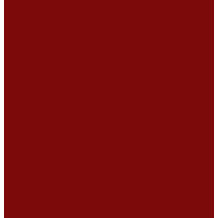
Ремонт дизельных двигателей
Ремонт штукатурных станций
Аренда оборудования
Аренда отбойного молотка и перфоратора
Мотобуры, бензобуры
Машины для деревянных полов
Виброрейки для бетона
Измерительный инструмент
Тепловые пушки
Генераторы
Машины для бетонных полов
Мотопомпы и насосы
Аренда безвоздушного окрасочного аппарата в Воронеже
Доставка
Доставка
Акции
Компания
Новости
Статьи
Отзывы
Вакансии
Сотрудники
Сертификаты
Политика конфиденциальности
Согласие на обработку персональных данных
Политика обработки файлов cookie
Оферта
Сервисный центр