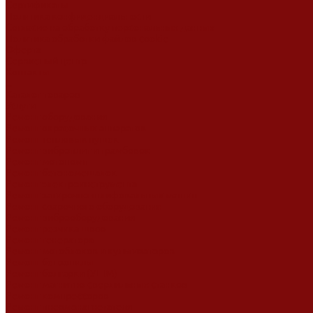
Сертификаты
Политика конфиденциальности
Согласие на обработку персональных данных
Политика обработки файлов cookie
Оферта
Сервисный центр
Контакты
...
Каталог товаров
Услуги
Ремонт оборудования
Ремонт окрасочных аппаратов
Ремонт тепловых пушек
Ремонт виброплит и трамбовок
Ремонт мотопомп
Ремонт бетономешалок
Ремонт электроинструмента
Ремонт затирочно-шлифовальных машин
Ремонт сварочного оборудования
Ремонт виброоборудования
Ремонт резчика швов
Ремонт генератора
Ремонт мотоблоков и культиваторов
Ремонт бензопилы
Ремонт болгарки (УШМ)
Ремонт магнитно-сверлильных станков
Ремонт компрессоров
Ремонт пневмонагнетателя