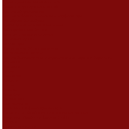
Ремонт дизельных двигателей
Ремонт штукатурных станций
Аренда оборудования
Аренда отбойного молотка и перфоратора
Мотобуры, бензобуры
Машины для деревянных полов
Виброрейки для бетона
Измерительный инструмент
Тепловые пушки
Генераторы
Машины для бетонных полов
Мотопомпы и насосы
Аренда безвоздушного окрасочного аппарата в Воронеже
Доставка
Доставка
Акции
Компания
Новости
Статьи
Отзывы
Вакансии
Сотрудники
Сертификаты
Политика конфиденциальности
Согласие на обработку персональных данных
Политика обработки файлов cookie
Оферта
Сервисный центр