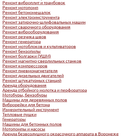
Ремонт виброплит и трамбовок
Ремонт мотопомп
Ремонт бетономешалок
Ремонт электроинструмента
Ремонт затирочно-шлифовальных машин
Ремонт сварочного оборудования
Ремонт виброоборудования
Ремонт резчика швов
Ремонт генератора
Ремонт мотоблоков и культиваторов
Ремонт бензопилы
Ремонт болгарки (УШМ)
Ремонт магнитно-сверлильных станков
Ремонт компрессоров
Ремонт пневмонагнетателя
Ремонт дизельных двигателей
Ремонт штукатурных станций
Аренда оборудования
Аренда отбойного молотка и перфоратора
Мотобуры, бензобуры
Машины для деревянных полов
Виброрейки для бетона
Измерительный инструмент
Тепловые пушки
Генераторы
Машины для бетонных полов
Мотопомпы и насосы
Аренда безвоздушного окрасочного аппарата в Воронеже