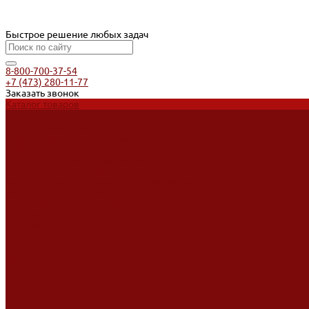
Быстрое решение любых задач
8-800-700-37-54
+7 (473) 280-11-77
Заказать звонок
Каталог товаров
Услуги
Ремонт оборудования
Ремонт окрасочных аппаратов
Ремонт тепловых пушек
Ремонт виброплит и трамбовок
Аренда оборудования
Аренда отбойного молотка и перфоратора
Мотобуры, бензобуры
Машины для деревянных полов
Доставка
Доставка
Акции
Компания
Новости
Статьи
Отзывы
Вакансии
Сотрудники