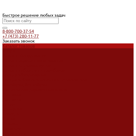
Быстрое решение любых задач
8-800-700-37-54
+7 (473) 280-11-77
Заказать звонок
Каталог товаров
Услуги
Ремонт оборудования
Ремонт окрасочных аппаратов
Ремонт тепловых пушек
Ремонт виброплит и трамбовок
Аренда оборудования
Аренда отбойного молотка и перфоратора
Мотобуры, бензобуры
Машины для деревянных полов
Доставка
Доставка
Акции
Компания
Новости
Статьи
Отзывы
Вакансии
Сотрудники