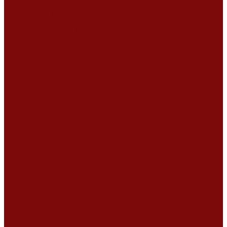
Сертификаты
Политика конфиденциальности
Согласие на обработку персональных данных
Политика обработки файлов cookie
Оферта
Сервисный центр
Контакты
...
Каталог товаров
Услуги
Ремонт оборудования
Ремонт окрасочных аппаратов
Ремонт тепловых пушек
Ремонт виброплит и трамбовок
Ремонт мотопомп
Ремонт бетономешалок
Ремонт электроинструмента
Ремонт затирочно-шлифовальных машин
Ремонт сварочного оборудования
Ремонт виброоборудования
Ремонт резчика швов
Ремонт генератора
Ремонт мотоблоков и культиваторов
Ремонт бензопилы
Ремонт болгарки (УШМ)
Ремонт магнитно-сверлильных станков
Ремонт компрессоров
Ремонт пневмонагнетателя