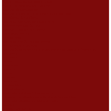
Ремонт дизельных двигателей
Ремонт штукатурных станций
Аренда оборудования
Аренда отбойного молотка и перфоратора
Мотобуры, бензобуры
Машины для деревянных полов
Виброрейки для бетона
Измерительный инструмент
Тепловые пушки
Генераторы
Машины для бетонных полов
Мотопомпы и насосы
Аренда безвоздушного окрасочного аппарата в Воронеже
Доставка
Доставка
Акции
Компания
Новости
Статьи
Отзывы
Вакансии
Сотрудники
Сертификаты
Политика конфиденциальности
Согласие на обработку персональных данных
Политика обработки файлов cookie
Оферта
Сервисный центр