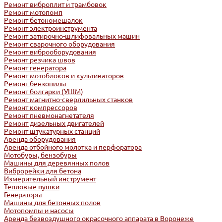
Ремонт виброплит и трамбовок
Ремонт мотопомп
Ремонт бетономешалок
Ремонт электроинструмента
Ремонт затирочно-шлифовальных машин
Ремонт сварочного оборудования
Ремонт виброоборудования
Ремонт резчика швов
Ремонт генератора
Ремонт мотоблоков и культиваторов
Ремонт бензопилы
Ремонт болгарки (УШМ)
Ремонт магнитно-сверлильных станков
Ремонт компрессоров
Ремонт пневмонагнетателя
Ремонт дизельных двигателей
Ремонт штукатурных станций
Аренда оборудования
Аренда отбойного молотка и перфоратора
Мотобуры, бензобуры
Машины для деревянных полов
Виброрейки для бетона
Измерительный инструмент
Тепловые пушки
Генераторы
Машины для бетонных полов
Мотопомпы и насосы
Аренда безвоздушного окрасочного аппарата в Воронеже