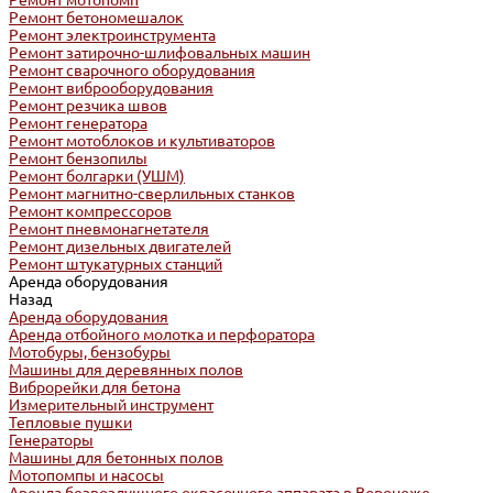
Ремонт мотопомп
Ремонт бетономешалок
Ремонт электроинструмента
Ремонт затирочно-шлифовальных машин
Ремонт сварочного оборудования
Ремонт виброоборудования
Ремонт резчика швов
Ремонт генератора
Ремонт мотоблоков и культиваторов
Ремонт бензопилы
Ремонт болгарки (УШМ)
Ремонт магнитно-сверлильных станков
Ремонт компрессоров
Ремонт пневмонагнетателя
Ремонт дизельных двигателей
Ремонт штукатурных станций
Аренда оборудования
Назад
Аренда оборудования
Аренда отбойного молотка и перфоратора
Мотобуры, бензобуры
Машины для деревянных полов
Виброрейки для бетона
Измерительный инструмент
Тепловые пушки
Генераторы
Машины для бетонных полов
Мотопомпы и насосы