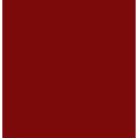
Ремонт мотоблоков и культиваторов
Ремонт бензопилы
Ремонт болгарки (УШМ)
Ремонт магнитно-сверлильных станков
Ремонт компрессоров
Ремонт пневмонагнетателя
Ремонт дизельных двигателей
Ремонт штукатурных станций
Аренда оборудования
Аренда отбойного молотка и перфоратора
Мотобуры, бензобуры
Машины для деревянных полов
Виброрейки для бетона
Измерительный инструмент
Тепловые пушки
Генераторы
Машины для бетонных полов
Мотопомпы и насосы
Аренда безвоздушного окрасочного аппарата в Воронеже
Доставка
Доставка
Акции
Компания
Новости
Статьи
Отзывы
Вакансии
Сотрудники