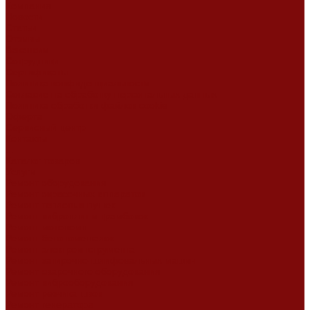
Компания
Новости
Статьи
Отзывы
Вакансии
Сотрудники
Сертификаты
Политика конфиденциальности
Согласие на обработку персональных данных
Политика обработки файлов cookie
Оферта
Сервисный центр
Контакты
...
Каталог товаров
Услуги
Ремонт оборудования
Ремонт окрасочных аппаратов
Ремонт тепловых пушек
Ремонт виброплит и трамбовок
Ремонт мотопомп
Ремонт бетономешалок
Ремонт электроинструмента
Ремонт затирочно-шлифовальных машин
Ремонт сварочного оборудования
Ремонт виброоборудования
Ремонт резчика швов
Ремонт генератора