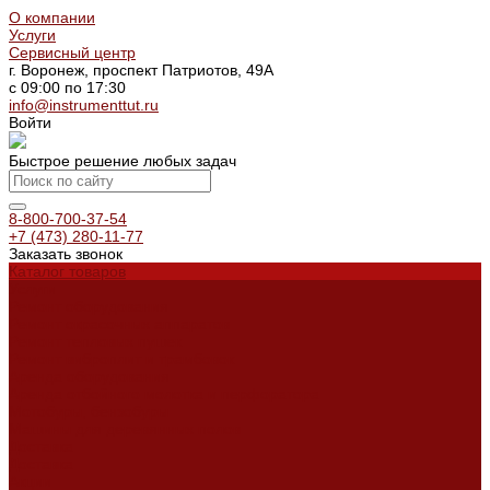
О компании
Услуги
Сервисный центр
г. Воронеж, проспект Патриотов, 49А
с 09:00 по 17:30
info@instrumenttut.ru
Войти
Быстрое решение любых задач
8-800-700-37-54
+7 (473) 280-11-77
Заказать звонок
Каталог товаров
Услуги
Ремонт оборудования
Ремонт окрасочных аппаратов
Ремонт тепловых пушек
Ремонт виброплит и трамбовок
Аренда оборудования
Аренда отбойного молотка и перфоратора
Мотобуры, бензобуры
Машины для деревянных полов
Доставка
Доставка
Акции