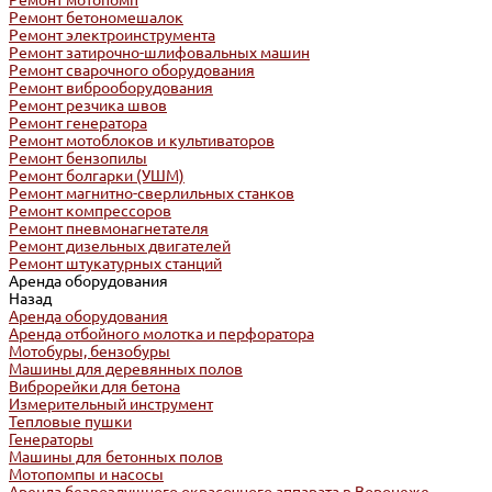
Ремонт мотопомп
Ремонт бетономешалок
Ремонт электроинструмента
Ремонт затирочно-шлифовальных машин
Ремонт сварочного оборудования
Ремонт виброоборудования
Ремонт резчика швов
Ремонт генератора
Ремонт мотоблоков и культиваторов
Ремонт бензопилы
Ремонт болгарки (УШМ)
Ремонт магнитно-сверлильных станков
Ремонт компрессоров
Ремонт пневмонагнетателя
Ремонт дизельных двигателей
Ремонт штукатурных станций
Аренда оборудования
Назад
Аренда оборудования
Аренда отбойного молотка и перфоратора
Мотобуры, бензобуры
Машины для деревянных полов
Виброрейки для бетона
Измерительный инструмент
Тепловые пушки
Генераторы
Машины для бетонных полов
Мотопомпы и насосы