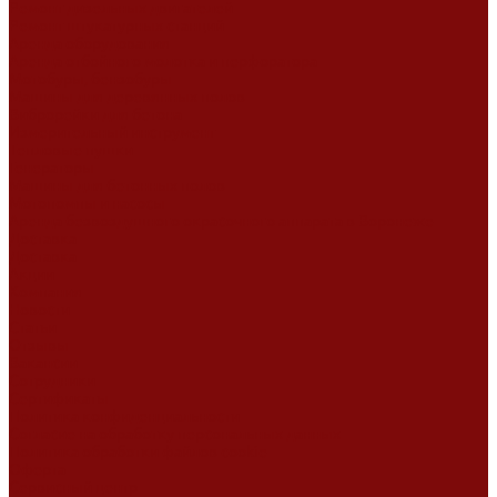
Ремонт дизельных двигателей
Ремонт штукатурных станций
Аренда оборудования
Аренда отбойного молотка и перфоратора
Мотобуры, бензобуры
Машины для деревянных полов
Виброрейки для бетона
Измерительный инструмент
Тепловые пушки
Генераторы
Машины для бетонных полов
Мотопомпы и насосы
Аренда безвоздушного окрасочного аппарата в Воронеже
Доставка
Доставка
Акции
Компания
Новости
Статьи
Отзывы
Вакансии
Сотрудники
Сертификаты
Политика конфиденциальности
Согласие на обработку персональных данных
Политика обработки файлов cookie
Оферта
Сервисный центр