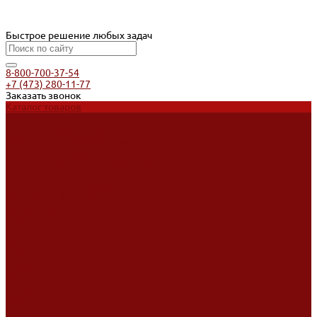
Быстрое решение любых задач
8-800-700-37-54
+7 (473) 280-11-77
Заказать звонок
Каталог товаров
Услуги
Ремонт оборудования
Ремонт окрасочных аппаратов
Ремонт тепловых пушек
Ремонт виброплит и трамбовок
Аренда оборудования
Аренда отбойного молотка и перфоратора
Мотобуры, бензобуры
Машины для деревянных полов
Доставка
Доставка
Акции
Компания
Новости
Статьи
Отзывы
Вакансии
Сотрудники