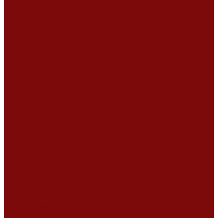
Сертификаты
Политика конфиденциальности
Согласие на обработку персональных данных
Политика обработки файлов cookie
Оферта
Сервисный центр
Контакты
...
Каталог товаров
Услуги
Ремонт оборудования
Ремонт окрасочных аппаратов
Ремонт тепловых пушек
Ремонт виброплит и трамбовок
Ремонт мотопомп
Ремонт бетономешалок
Ремонт электроинструмента
Ремонт затирочно-шлифовальных машин
Ремонт сварочного оборудования
Ремонт виброоборудования
Ремонт резчика швов
Ремонт генератора
Ремонт мотоблоков и культиваторов
Ремонт бензопилы
Ремонт болгарки (УШМ)
Ремонт магнитно-сверлильных станков
Ремонт компрессоров
Ремонт пневмонагнетателя